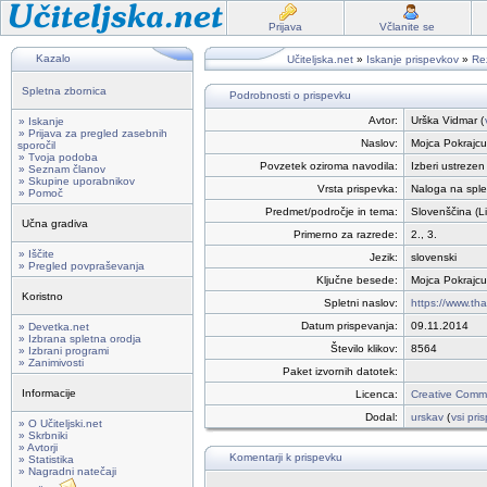
Prijava
Včlanite se
Kazalo
Učiteljska.net
»
Iskanje prispevkov
»
Rez
Spletna zbornica
Podrobnosti o prispevku
Avtor:
Urška Vidmar (
» Iskanje
» Prijava za pregled zasebnih
Naslov:
Mojca Pokrajcu
sporočil
» Tvoja podoba
Povzetek oziroma navodila:
Izberi ustrezen
» Seznam članov
» Skupine uporabnikov
Vrsta prispevka:
Naloga na sple
» Pomoč
Predmet/področje in tema:
Slovenščina (Li
Učna gradiva
Primerno za razrede:
2., 3.
» Iščite
Jezik:
slovenski
» Pregled povpraševanja
Ključne besede:
Mojca Pokrajcu
Koristno
Spletni naslov:
https://www.th
Datum prispevanja:
09.11.2014
» Devetka.net
» Izbrana spletna orodja
Število klikov:
8564
» Izbrani programi
» Zanimivosti
Paket izvornih datotek:
Informacije
Licenca:
Creative Commo
Dodal:
urskav
(
vsi pri
» O Učiteljski.net
» Skrbniki
» Avtorji
Komentarji k prispevku
» Statistika
» Nagradni natečaji