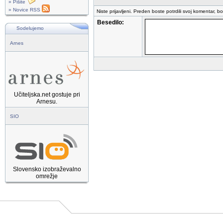
» Pišite
» Novice RSS
Niste prijavljeni. Preden boste potrdili svoj komentar, b
Besedilo:
Sodelujemo
Arnes
Učiteljska.net gostuje pri
Arnesu.
SIO
Slovensko izobraževalno
omrežje