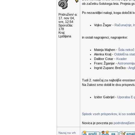
ob začetku šolskega leta. Prejeta g
Po nezavidljivi nalogi, koga določiti 
Pridružen/-a:
17. nov 04,
sre, 12:54
Vojko Žagar -
Računa(nje, ln
Sporočila:
178
Kraj:
Ljubljana
in ostali nagrajenci, nagrajenke:
Mateja Majhen -
Šola nekoč
Alenka Kralj -
Oddelčna stati
Dalibor Cotar -
Kvader
Franc Žganjar -
Astronomija
Ingrid Zupanc Brečko -
Ang
Tudi 2. natečaj za najboljše enostav
Na žalost smo dobili le dva prispevk
Izidor Gabrijel -
Uporaba E-
Spisek vseh prispevkov, ki so sodelov
Novica je povzeta po
podrobnejšem 
Nazaj na vrh