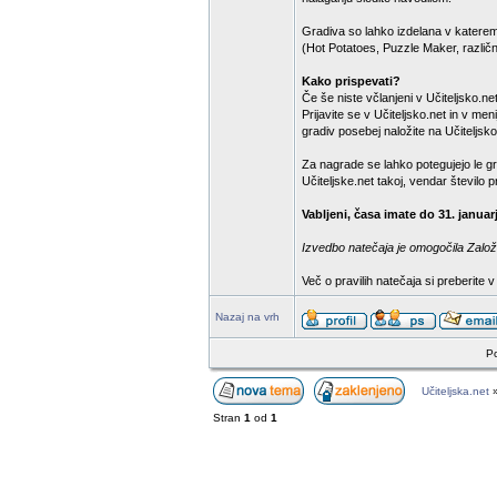
Gradiva so lahko izdelana v katere
(Hot Potatoes, Puzzle Maker, različn
Kako prispevati?
Če še niste včlanjeni v Učiteljsko.net,
Prijavite se v Učiteljsko.net in v m
gradiv posebej naložite na Učiteljsko
Za nagrade se lahko potegujejo le gr
Učiteljske.net takoj, vendar število
Vabljeni, časa imate do 31. januar
Izvedbo natečaja je omogočila Založb
Več o pravilih natečaja si preberite 
Nazaj na vrh
Po
Učiteljska.net
Stran
1
od
1