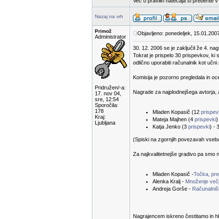
Več o pravilih natečaja si preberite 
Nazaj na vrh
Primož
Objavljeno: ponedeljek, 15.01.200
Administrator
30. 12. 2006 se je zaključil že 4. na
Tokrat je prispelo 30 prispevkov, ki 
odlično uporabiti računalnik kot učn
Komisija je pozorno pregledala in oc
Pridružen/-a:
Nagrade za najplodnejšega avtorja, a
17. nov 04,
sre, 12:54
Sporočila:
178
Mladen Kopasič (12
prispe
Kraj:
Mateja Majhen (4
prispevki
)
Ljubljana
Katja Jenko (3
prispevki
) - 
(Spiski na zgornjih povezavah vsebuje
Za najkvalitetnejše gradivo pa smo n
Mladen Kopasič -
Točka, prem
Alenka Kralj -
Množenje večj
Andreja Gorše -
Računalnišk
Nagrajencem iskreno čestitamo in hk