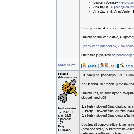
Davorin Svenšek -
e-proso
Ana Bajuk -
e-prosojnica Ve
Ana Završnik, Anja Vinder H
Nagrajencem iskreno čestitamo in ji
Vabimo pa tudi vse ostale, ki uporab
Spisek vseh prispevkov, ki so sodelov
Obvestilo je povzeto po
podrobnejše
Nazaj na vrh
Primož
Objavljeno: ponedeljek, 29.10.200
Administrator
Na Učiteljski.net razpisujemo nov na
Vabimo vas, da sodelujete s svojimi 
sledečih področjih:
1. triletje - slovenščina, glasba, n
Pridružen/-a:
2. triletje - slovenščina, družba, nar
17. nov 04,
sre, 12:54
3. triletje - slovenščina, geografija,
Sporočila:
178
Upoštevali bomo gradiva, ki se nave
Kraj:
(posebno stran), v katerem navedete
Ljubljana
nalaganju sledite navodilom.