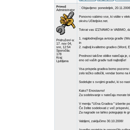
Primož
Objavljeno: ponedeljek, 20.11.2006
Administrator
Ponovno vabimo vse, ki vidite v elek
okviru Učiteljske.net.
Tokrat vas IZZIVAMO in VABIMO, da
1. najplodnejšega avtorja gradiv (Wo
Pridružen/-a:
in
17. nov 04,
sre, 12:54
2. najbolj kvalitetno gradivo (Word, 
Sporočila:
178
Prednost takšne oblike natečaja je, 
Kraj:
eno od vaših gradiv tudi najboljše!
Ljubljana
Vsa prispela gradiva bomo pozorno pr
zelo težko odločili, vendar bomo na k
Sodelujte s svojimi gradivi, ki so na
Kako? Enostavno!
Za sodelovanje v natečaju morate bit
V meniju "Učna Gradiva " izberite p
Če želite sodelovati z več prispevki
Za nagrade se lahko potegujejo le gra
Vabljeni, zaključimo 30.10.2006!
Izvedbo projekta je omogočilo sofina