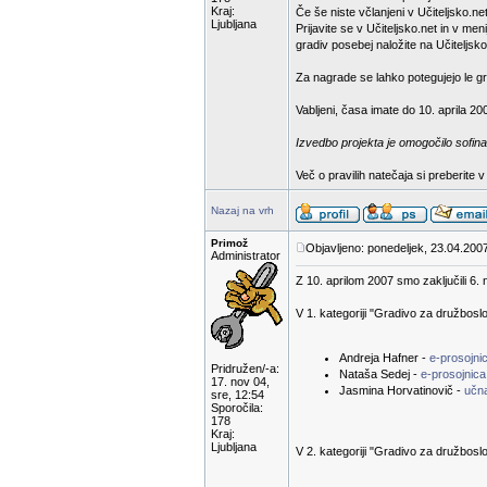
Kraj:
Če še niste včlanjeni v Učiteljsko.net
Ljubljana
Prijavite se v Učiteljsko.net in v m
gradiv posebej naložite na Učiteljsko
Za nagrade se lahko potegujejo le gra
Vabljeni, časa imate do 10. aprila 20
Izvedbo projekta je omogočilo sofina
Več o pravilih natečaja si preberite 
Nazaj na vrh
Primož
Objavljeno: ponedeljek, 23.04.2007
Administrator
Z 10. aprilom 2007 smo zaključili 6. 
V 1. kategoriji "Gradivo za družbosl
Andreja Hafner -
e-prosojn
Pridružen/-a:
Nataša Sedej -
e-prosojnica
17. nov 04,
Jasmina Horvatinovič -
učn
sre, 12:54
Sporočila:
178
Kraj:
Ljubljana
V 2. kategoriji "Gradivo za družboslo