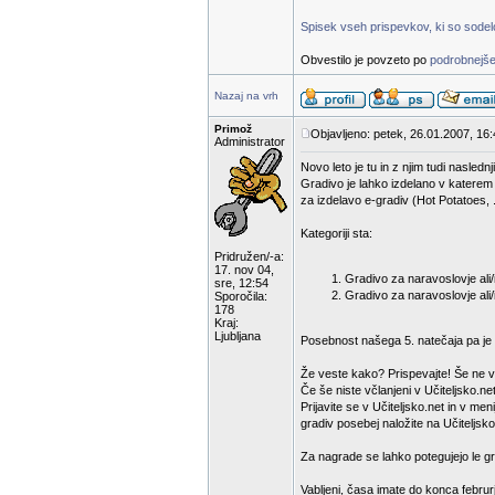
Spisek vseh prispevkov, ki so sodelov
Obvestilo je povzeto po
podrobnejše
Nazaj na vrh
Primož
Objavljeno: petek, 26.01.2007, 16
Administrator
Novo leto je tu in z njim tudi nasled
Gradivo je lahko izdelano v katerem
za izdelavo e-gradiv (Hot Potatoes, .
Kategoriji sta:
Pridružen/-a:
17. nov 04,
Gradivo za naravoslovje ali/i
sre, 12:54
Gradivo za naravoslovje ali/
Sporočila:
178
Kraj:
Ljubljana
Posebnost našega 5. natečaja pa je d
Že veste kako? Prispevajte! Še ne v
Če še niste včlanjeni v Učiteljsko.net
Prijavite se v Učiteljsko.net in v m
gradiv posebej naložite na Učiteljsko
Za nagrade se lahko potegujejo le gra
Vabljeni, časa imate do konca februr