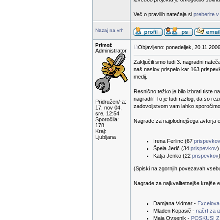
Več o pravilih natečaja si
preberite v
Nazaj na vrh
Primož
Objavljeno: ponedeljek, 20.11.2006
Administrator
Zaključili smo tudi 3. nagradni nateč
naš naslov prispelo kar 163 prispevk
medij.
Resnično težko je bilo izbrati tiste n
nagradili! To je tudi razlog, da so 
Pridružen/-a:
zadovoljstvom vam lahko sporočimo r
17. nov 04,
sre, 12:54
Sporočila:
Nagrade za najplodnejšega avtorja e-
178
Kraj:
Ljubljana
Irena Ferlinc (67
prispevko
Špela Jerič (34
prispevkov
)
Katja Jenko (22
prispevkov
(Spiski na zgornjih povezavah vsebuje
Nagrade za najkvalitetnejše krajše e
Damjana Vidmar -
Excelova
Mladen Kopasič -
načrt za 
Maja Ovsenik -
POSKUSI Z 