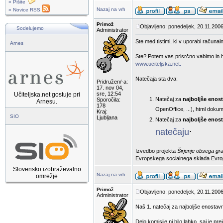
» Pišite
Nazaj na vrh
» Novice RSS
Primož
Objavljeno: ponedeljek, 20.11.2006
Sodelujemo
Administrator
Ste med tistimi, ki v uporabi računaln
Arnes
Ste? Potem vas prisrčno vabimo in hk
www.uciteljska.net.
Natečaja sta dva:
Pridružen/-a:
17. nov 04,
sre, 12:54
Učiteljska.net gostuje pri
Natečaj za
najboljše enos
Sporočila:
Arnesu.
178
OpenOffice, ...), html dokum
Kraj:
SIO
Ljubljana
Natečaj za
najboljše enost
.
natečaju
Izvedbo projekta
Širjenje obsega gr
Evropskega socialnega sklada Evropsk
Slovensko izobraževalno
Nazaj na vrh
omrežje
Primož
Objavljeno: ponedeljek, 20.11.2006
Administrator
Naš 1. natečaj za najboljše enostav
Delo komisije ni bilo lahko, saj je p