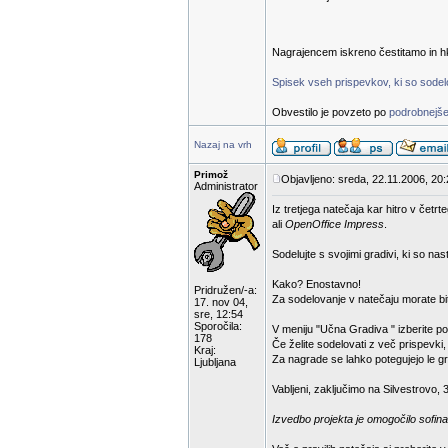
Nagrajencem iskreno čestitamo in hk
Spisek vseh prispevkov, ki so sodelov
Obvestilo je povzeto po
podrobnejše
Nazaj na vrh
Primož
Objavljeno: sreda, 22.11.2006, 20
Administrator
Iz tretjega natečaja kar hitro v čet
ali
OpenOffice Impress
.
Sodelujte s svojimi gradivi, ki so na
Kako? Enostavno!
Pridružen/-a:
Za sodelovanje v natečaju morate bit
17. nov 04,
sre, 12:54
Sporočila:
V meniju "Učna Gradiva " izberite p
178
Če želite sodelovati z več prispevki
Kraj:
Za nagrade se lahko potegujejo le gra
Ljubljana
Vabljeni, zaključimo na Silvestrovo, 
Izvedbo projekta je omogočilo sofina