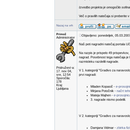
Izvedbo projekta je omogočilo sofina
Več o pravilih natečaja si preberite 
Nazaj na vrh
Primož
Objavljeno: ponedeljek, 05.03.200
Administrator
Naš peti nagradni natečaj portala Uči
Na razpis je prispelo 49 prispevkov,
nagrad. Posebnost tega natečaja je 
razmisleku razdelili nagrade.
Pridružen/-a:
V 1. kategoriji "Gradivo za naravoslov
17. nov 04,
sre, 12:54
prvi nagradi:
Sporočila:
178
Kraj:
Mladen Kopasič -
e-prosojni
Ljubljana
Mirjana Potočnik -
načrt te
Mateja Majhen -
e-prosojnic
3. nagrade nismo podelili.
V 2. kategoriji "Gradivo za naravoslov
Damjana Vidmar -
zbirka fiz