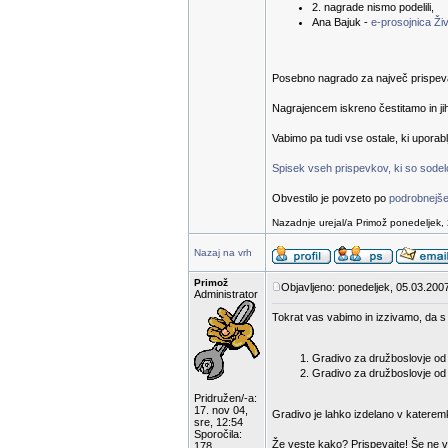
2. nagrade nismo podelili,
Ana Bajuk -
e-prosojnica Živ
Posebno nagrado za največ prispevanih
Nagrajencem iskreno čestitamo in ji
Vabimo pa tudi vse ostale, ki uporab
Spisek vseh prispevkov, ki so sodelov
Obvestilo je povzeto po
podrobnejše
Nazadnje urejal/a Primož ponedeljek, 
Nazaj na vrh
Primož
Objavljeno: ponedeljek, 05.03.2007
Administrator
Tokrat vas vabimo in izzivamo, da s 
Gradivo za družboslovje od 1
Gradivo za družboslovje od 6
Pridružen/-a:
17. nov 04,
Gradivo je lahko izdelano v katerem
sre, 12:54
Sporočila:
Že veste kako? Prispevajte! Še ne v
178