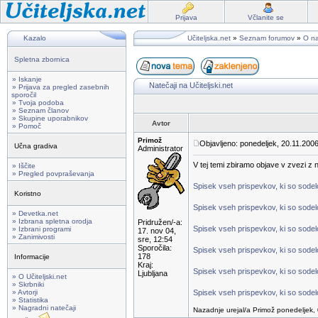
Prijava
Včlanite se
Kazalo
Učiteljska.net
»
Seznam forumov
»
O na
Spletna zbornica
» Iskanje
Natečaji na Učiteljski.net
» Prijava za pregled zasebnih
sporočil
» Tvoja podoba
» Seznam članov
» Skupine uporabnikov
Avtor
» Pomoč
Primož
Objavljeno: ponedeljek, 20.11.2006
Učna gradiva
Administrator
V tej temi zbiramo objave v zvezi z na
» Iščite
» Pregled povpraševanja
Spisek vseh prispevkov, ki so sodelov
Koristno
Spisek vseh prispevkov, ki so sodelo
» Devetka.net
» Izbrana spletna orodja
Pridružen/-a:
Spisek vseh prispevkov, ki so sodelo
» Izbrani programi
17. nov 04,
» Zanimivosti
sre, 12:54
Sporočila:
Spisek vseh prispevkov, ki so sodelo
178
Informacije
Kraj:
Spisek vseh prispevkov, ki so sodelo
Ljubljana
» O Učiteljski.net
» Skrbniki
» Avtorji
Spisek vseh prispevkov, ki so sodelo
» Statistika
» Nagradni natečaji
Nazadnje urejal/a Primož ponedeljek, 