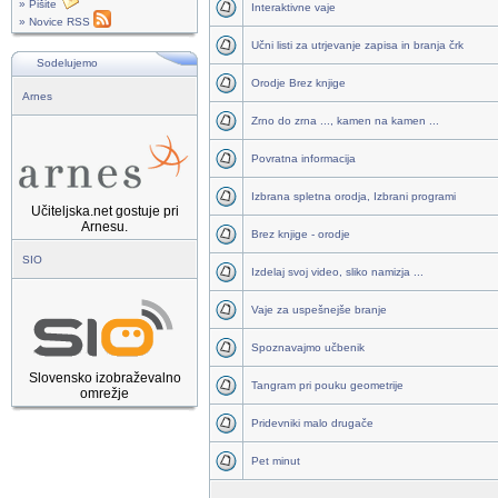
» Pišite
Interaktivne vaje
» Novice RSS
Učni listi za utrjevanje zapisa in branja črk
Sodelujemo
Orodje Brez knjige
Arnes
Zrno do zrna ..., kamen na kamen ...
Povratna informacija
Izbrana spletna orodja, Izbrani programi
Učiteljska.net gostuje pri
Arnesu.
Brez knjige - orodje
SIO
Izdelaj svoj video, sliko namizja ...
Vaje za uspešnejše branje
Spoznavajmo učbenik
Slovensko izobraževalno
Tangram pri pouku geometrije
omrežje
Pridevniki malo drugače
Pet minut