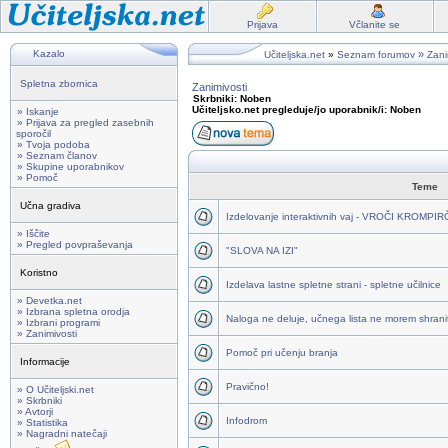
Prijava
Včlanite se
Kazalo
»
Učiteljska.net
»
Seznam forumov
Zani
Spletna zbornica
Zanimivosti
Skrbniki: Noben
Učiteljsko.net pregleduje/jo uporabnik/i: Noben
» Iskanje
» Prijava za pregled zasebnih
sporočil
» Tvoja podoba
» Seznam članov
» Skupine uporabnikov
» Pomoč
Teme
Učna gradiva
Izdelovanje interaktivnih vaj - VROČI KROMPI
» Iščite
» Pregled povpraševanja
"SLOVA NA IZI"
Koristno
Izdelava lastne spletne strani - spletne učilnice
» Devetka.net
» Izbrana spletna orodja
Naloga ne deluje, učnega lista ne morem shraniti
» Izbrani programi
» Zanimivosti
Pomoč pri učenju branja
Informacije
Pravično!
» O Učiteljski.net
» Skrbniki
» Avtorji
Infodrom
» Statistika
» Nagradni natečaji