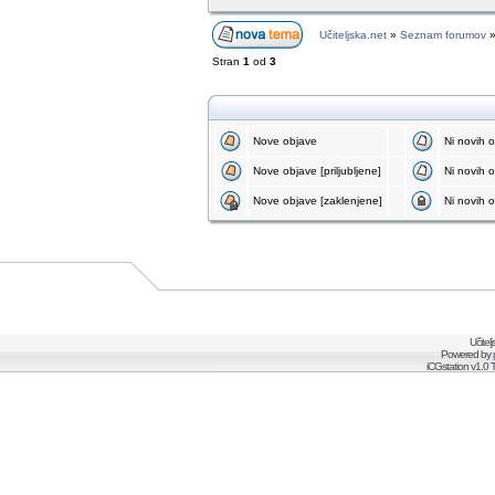
Učiteljska.net
»
Seznam forumov
Stran
1
od
3
Nove objave
Ni novih 
Nove objave [priljubljene]
Ni novih ob
Nove objave [zaklenjene]
Ni novih o
Učitel
Powered by
iCGstation v1.0