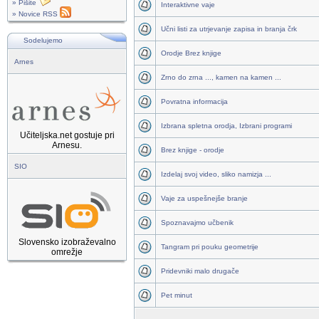
» Pišite
Interaktivne vaje
» Novice RSS
Učni listi za utrjevanje zapisa in branja črk
Sodelujemo
Orodje Brez knjige
Arnes
Zrno do zrna ..., kamen na kamen ...
Povratna informacija
Izbrana spletna orodja, Izbrani programi
Učiteljska.net gostuje pri
Arnesu.
Brez knjige - orodje
SIO
Izdelaj svoj video, sliko namizja ...
Vaje za uspešnejše branje
Spoznavajmo učbenik
Slovensko izobraževalno
Tangram pri pouku geometrije
omrežje
Pridevniki malo drugače
Pet minut