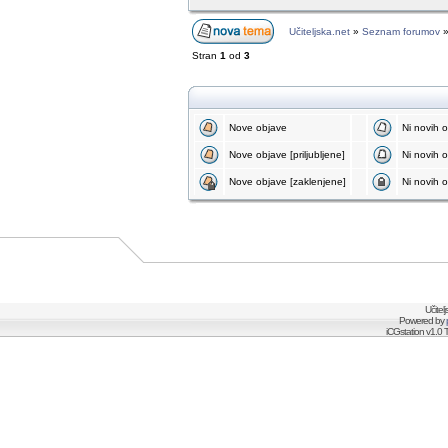
Učiteljska.net
»
Seznam forumov
Stran
1
od
3
Nove objave
Ni novih 
Nove objave [priljubljene]
Ni novih ob
Nove objave [zaklenjene]
Ni novih o
Učitel
Powered by
iCGstation v1.0