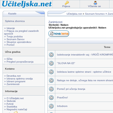
Prijava
Včlanite se
Kazalo
»
Učiteljska.net
»
Seznam forumov
Zani
Spletna zbornica
Zanimivosti
Skrbniki: Noben
Učiteljsko.net pregleduje/jo uporabnik/i: Noben
» Iskanje
» Prijava za pregled zasebnih
sporočil
» Tvoja podoba
» Seznam članov
» Skupine uporabnikov
» Pomoč
Teme
Učna gradiva
Izdelovanje interaktivnih vaj - VROČI KROMPI
» Iščite
» Pregled povpraševanja
"SLOVA NA IZI"
Koristno
Izdelava lastne spletne strani - spletne učilnice
» Devetka.net
» Izbrana spletna orodja
Naloga ne deluje, učnega lista ne morem shraniti
» Izbrani programi
» Zanimivosti
Pomoč pri učenju branja
Informacije
Pravično!
» O Učiteljski.net
» Skrbniki
» Avtorji
Infodrom
» Statistika
» Nagradni natečaji