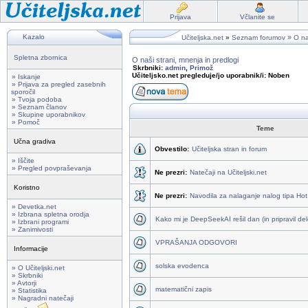
Prijava
Včlanite se
Kazalo
»
Učiteljska.net
»
Seznam forumov
O na
Spletna zbornica
O naši strani, mnenja in predlogi
Skrbniki:
admin
,
Primož
Učiteljsko.net pregleduje/jo uporabnik/i: Noben
» Iskanje
» Prijava za pregled zasebnih
sporočil
» Tvoja podoba
» Seznam članov
» Skupine uporabnikov
» Pomoč
Teme
Učna gradiva
Obvestilo:
Učiteljska stran in forum
» Iščite
» Pregled povpraševanja
Ne prezri:
Natečaji na Učiteljski.net
Koristno
Ne prezri:
Navodila za nalaganje nalog tipa Ho
» Devetka.net
» Izbrana spletna orodja
Kako mi je DeepSeekAI rešil dan (in pripravil delo
» Izbrani programi
» Zanimivosti
VPRAŠANJA ODGOVORI
Informacije
solska evodenca
» O Učiteljski.net
» Skrbniki
» Avtorji
matematični zapis
» Statistika
» Nagradni natečaji