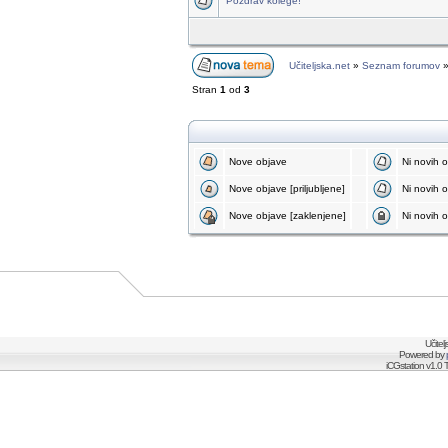
Pozdrav kolege!
Učiteljska.net
»
Seznam forumov
Stran
1
od
3
Nove objave
Ni novih 
Nove objave [priljubljene]
Ni novih ob
Nove objave [zaklenjene]
Ni novih o
Učitel
Powered by
iCGstation v1.0