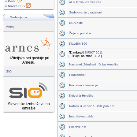
» Pišite
ali si lahko vzameš čas
» Novice RSS
Sodelovanje v raziskavi
Sodelujemo
NGA Kids
Arnes
Želje in potrebe
Klavdijih 300
[Z anketo]
SIRIKT 2011
[
Pojdi na stran:
1
,
2
]
Učiteljska.net gostuje pri
Arnesu.
Nastanek Združenih Držav Amerike
SIO
Problemčki?
Povratna informacija
Kolegi iz Hrvaške
Slovensko izobraževalno
Nataša & Janez & Učiteljska.net
omrežje
Interaktivna tabla
Priprave.net