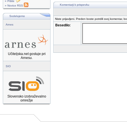
» Pišite
Komentarji k prispevku
» Novice RSS
Sodelujemo
Niste prijavljeni. Preden boste potrdili svoj komentar, b
Arnes
Besedilo:
Učiteljska.net gostuje pri
Arnesu.
SIO
Slovensko izobraževalno
omrežje