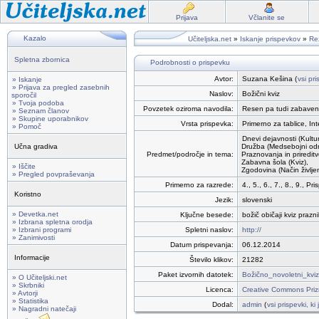
Prijava
Včlanite se
Kazalo
Učiteljska.net
»
Iskanje prispevkov
»
Rez
Spletna zbornica
Podrobnosti o prispevku
Avtor:
Suzana Kešina (
vsi pr
» Iskanje
» Prijava za pregled zasebnih
Naslov:
Božični kviz
sporočil
» Tvoja podoba
Povzetek oziroma navodila:
Resen pa tudi zabaven 
» Seznam članov
» Skupine uporabnikov
Vrsta prispevka:
Primerno za tablice, In
» Pomoč
Dnevi dejavnosti (Kultur
Učna gradiva
Družba (Medsebojni odn
Predmet/področje in tema:
Praznovanja in prireditv
Zabavna šola (Kviz),
» Iščite
Zgodovina (Način življe
» Pregled povpraševanja
Primerno za razrede:
4., 5., 6., 7., 8., 9., 
Koristno
Jezik:
slovenski
» Devetka.net
Ključne besede:
božič običaji kviz praz
» Izbrana spletna orodja
» Izbrani programi
Spletni naslov:
http://
» Zanimivosti
Datum prispevanja:
06.12.2014
Informacije
Število klikov:
21282
Paket izvornih datotek:
Božično_novoletni_kviz
» O Učiteljski.net
» Skrbniki
Licenca:
Creative Commons Prizn
» Avtorji
» Statistika
Dodal:
admin
(
vsi prispevki, ki
» Nagradni natečaji