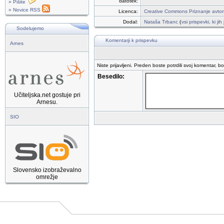
datotek:
» Pišite
» Novice RSS
Licenca:
Creative Commons Priznanje avtor
Dodal:
Nataša Trbanc
(
vsi prispevki, ki ji
Sodelujemo
Komentarji k prispevku
Arnes
Niste prijavljeni. Preden boste potrdili svoj komentar, b
Besedilo:
Učiteljska.net gostuje pri
Arnesu.
SIO
Slovensko izobraževalno
omrežje