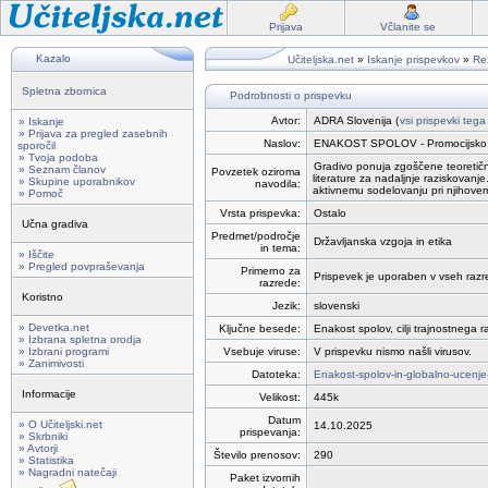
Prijava
Včlanite se
Kazalo
Učiteljska.net
»
Iskanje prispevkov
»
Rez
Spletna zbornica
Podrobnosti o prispevku
Avtor:
ADRA Slovenija (
vsi prispevki tega
» Iskanje
» Prijava za pregled zasebnih
Naslov:
ENAKOST SPOLOV - Promocijsko 
sporočil
» Tvoja podoba
Gradivo ponuja zgoščene teoretične
» Seznam članov
Povzetek oziroma
literature za nadaljnje raziskovanj
» Skupine uporabnikov
navodila:
aktivnemu sodelovanju pri njihove
» Pomoč
Vrsta prispevka:
Ostalo
Učna gradiva
Predmet/področje
Državljanska vzgoja in etika
in tema:
» Iščite
» Pregled povpraševanja
Primerno za
Prispevek je uporaben v vseh razred
razrede:
Koristno
Jezik:
slovenski
» Devetka.net
Ključne besede:
Enakost spolov, cilji trajnostnega 
» Izbrana spletna orodja
» Izbrani programi
Vsebuje viruse:
V prispevku nismo našli virusov.
» Zanimivosti
Datoteka:
Enakost-spolov-in-globalno-ucen
Informacije
Velikost:
445k
Datum
» O Učiteljski.net
14.10.2025
prispevanja:
» Skrbniki
» Avtorji
Število prenosov:
290
» Statistika
» Nagradni natečaji
Paket izvornih