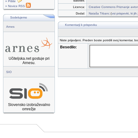
datotek:
» Pišite
» Novice RSS
Licenca:
Creative Commons Priznanje avtor
Dodal:
Nataša Trbanc
(
vsi prispevki, ki ji
Sodelujemo
Komentarji k prispevku
Arnes
Niste prijavljeni. Preden boste potrdili svoj komentar, b
Besedilo:
Učiteljska.net gostuje pri
Arnesu.
SIO
Slovensko izobraževalno
omrežje