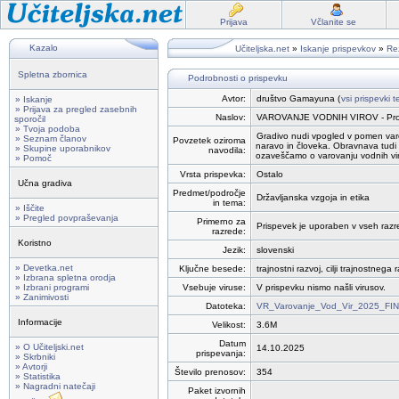
Prijava
Včlanite se
Kazalo
Učiteljska.net
»
Iskanje prispevkov
»
Rez
Spletna zbornica
Podrobnosti o prispevku
Avtor:
društvo Gamayuna (
vsi prispevki 
» Iskanje
» Prijava za pregled zasebnih
Naslov:
VAROVANJE VODNIH VIROV - Prom
sporočil
» Tvoja podoba
Gradivo nudi vpogled v pomen varov
» Seznam članov
Povzetek oziroma
naravo in človeka. Obravnava tudi 
» Skupine uporabnikov
navodila:
ozaveščamo o varovanju vodnih vir
» Pomoč
Vrsta prispevka:
Ostalo
Učna gradiva
Predmet/področje
Državljanska vzgoja in etika
in tema:
» Iščite
» Pregled povpraševanja
Primerno za
Prispevek je uporaben v vseh razred
razrede:
Koristno
Jezik:
slovenski
» Devetka.net
Ključne besede:
trajnostni razvoj, cilji trajnostnega
» Izbrana spletna orodja
» Izbrani programi
Vsebuje viruse:
V prispevku nismo našli virusov.
» Zanimivosti
Datoteka:
VR_Varovanje_Vod_Vir_2025_FIN
Informacije
Velikost:
3.6M
Datum
» O Učiteljski.net
14.10.2025
prispevanja:
» Skrbniki
» Avtorji
Število prenosov:
354
» Statistika
» Nagradni natečaji
Paket izvornih