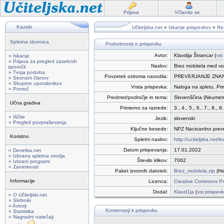
Prijava
Včlanite se
Kazalo
Učiteljska.net
»
Iskanje prispevkov
»
Rez
Spletna zbornica
Podrobnosti o prispevku
Avtor:
Klavdija Štrancar (
vsi
» Iskanje
» Prijava za pregled zasebnih
Naslov:
Brez mobitela med vo
sporočil
» Tvoja podoba
Povzetek oziroma navodila:
PREVERJANJE ZNANJA 
» Seznam članov
» Skupine uporabnikov
Vrsta prispevka:
Naloga na spletu, Pri
» Pomoč
Predmet/področje in tema:
Slovenščina (Neumetn
Učna gradiva
Primerno za razrede:
3., 4., 5., 6., 7., 8., 9.
» Iščite
Jezik:
slovenski
» Pregled povpraševanja
Ključne besede:
NPZ Nacioanlno preve
Koristno
Spletni naslov:
http://uciteljska.net/
Datum prispevanja:
17.01.2022
» Devetka.net
» Izbrana spletna orodja
Število klikov:
7062
» Izbrani programi
» Zanimivosti
Paket izvornih datotek:
Brez_mobitela.zip
(Ho
Informacije
Licenca:
Creative Commons Pri
Dodal:
Klavd1ja
(
vsi prispevk
» O Učiteljski.net
» Skrbniki
» Avtorji
Komentarji k prispevku
» Statistika
» Nagradni natečaji