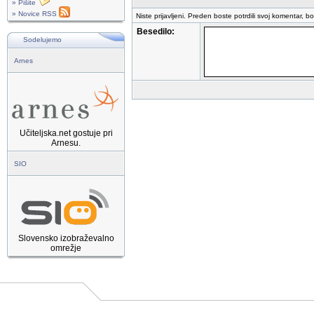
» Pišite
» Novice RSS
Niste prijavljeni. Preden boste potrdili svoj komentar, b
Besedilo:
Sodelujemo
Arnes
Učiteljska.net gostuje pri
Arnesu.
SIO
Slovensko izobraževalno
omrežje