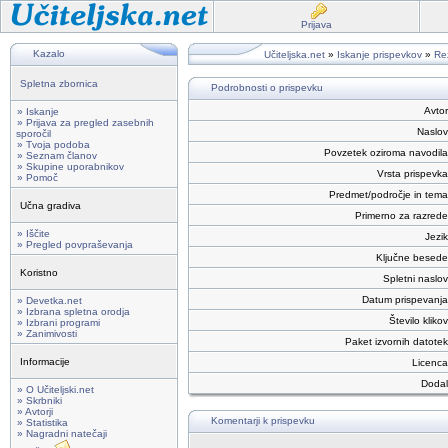
Prijava
Kazalo
Učiteljska.net
»
Iskanje prispevkov
»
Rez
Spletna zbornica
Podrobnosti o prispevku
Avtor
» Iskanje
» Prijava za pregled zasebnih
Naslov
sporočil
» Tvoja podoba
Povzetek oziroma navodila
» Seznam članov
» Skupine uporabnikov
Vrsta prispevka
» Pomoč
Predmet/področje in tema
Učna gradiva
Primerno za razrede
» Iščite
Jezik
» Pregled povpraševanja
Ključne besede
Koristno
Spletni naslov
Datum prispevanja
» Devetka.net
» Izbrana spletna orodja
Število klikov
» Izbrani programi
» Zanimivosti
Paket izvornih datotek
Informacije
Licenca
Dodal
» O Učiteljski.net
» Skrbniki
» Avtorji
Komentarji k prispevku
» Statistika
» Nagradni natečaji