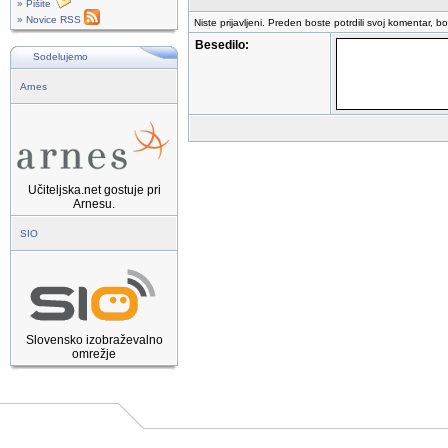
» Pišite
» Novice RSS
Niste prijavljeni. Preden boste potrdili svoj komentar, b
Besedilo:
Sodelujemo
Arnes
Učiteljska.net gostuje pri
Arnesu.
SIO
Slovensko izobraževalno
omrežje