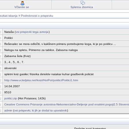
Včlanite se
Spletna zbornica
»
ultati iskanja
Podrobnosti o prispevku
:
Nataša (
vsi prispevki tega avtorja
)
:
Poklici
:
Reševalec se mora odločiti, v kakšnem primeru potrebujemo koga, ki je po poklicu ...
:
Naloga na spletu, Primerno za tablice, Zabavna naloga
:
Zabavna šola (Kviz)
:
3., 4., 5., 6., 7.
:
slovenski
:
spletni kviz gasilec frizerka detektiv natakar kuhar gradbenik policist
:
http://www.uciteljska.net/kvizi/HotPot/poklici/Poklici1.htm
:
14.04.2007
:
9510
:
poklici.zip
(Hot Potatoes; 142k)
:
Creative Commons Priznanje avtorstva-Nekomercialno-Deljenje pod enakimi pogoji2.5 Sloveni
:
admin
(
vsi prispevki, ki jih je dodal ta uporabnik
)
Dodajte svoj komentar