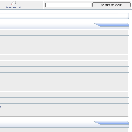
Devetka.net
a