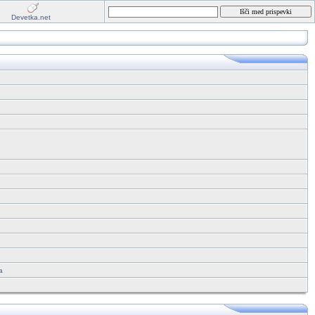
Devetka.net
a