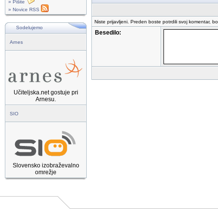
» Pišite
» Novice RSS
Niste prijavljeni. Preden boste potrdili svoj komentar, b
Sodelujemo
Besedilo:
Arnes
Učiteljska.net gostuje pri
Arnesu.
SIO
Slovensko izobraževalno
omrežje