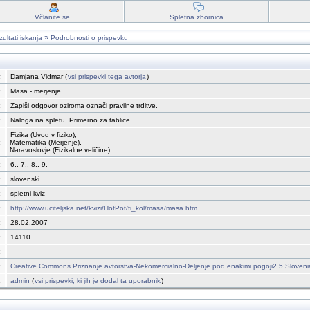
Včlanite se
Spletna zbornica
»
ultati iskanja
Podrobnosti o prispevku
:
Damjana Vidmar (
vsi prispevki tega avtorja
)
:
Masa - merjenje
:
Zapiši odgovor oziroma označi pravilne trditve.
:
Naloga na spletu, Primerno za tablice
Fizika (Uvod v fiziko),
:
Matematika (Merjenje),
Naravoslovje (Fizikalne veličine)
:
6., 7., 8., 9.
:
slovenski
:
spletni kviz
:
http://www.uciteljska.net/kvizi/HotPot/fi_kol/masa/masa.htm
:
28.02.2007
:
14110
:
:
Creative Commons Priznanje avtorstva-Nekomercialno-Deljenje pod enakimi pogoji2.5 Sloveni
:
admin
(
vsi prispevki, ki jih je dodal ta uporabnik
)