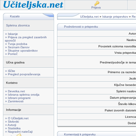
Prijava
Kazalo
Učiteljska.net
»
Iskanje prispevkov
»
Rez
Spletna zbornica
Podrobnosti o prispevku
Avtor
» Iskanje
» Prijava za pregled zasebnih
Naslov
sporočil
» Tvoja podoba
Povzetek oziroma navodila
» Seznam članov
» Skupine uporabnikov
Vrsta prispevka
» Pomoč
Učna gradiva
Predmet/področje in tema
» Iščite
Primerno za razrede
» Pregled povpraševanja
Jezik
Koristno
Ključne besede
» Devetka.net
Spletni naslov
» Izbrana spletna orodja
Datum prispevanja
» Izbrani programi
» Zanimivosti
Število klikov
Informacije
Paket izvornih datotek
Licenca
» O Učiteljski.net
» Skrbniki
Dodal
» Avtorji
» Statistika
» Nagradni natečaji
Komentarji k prispevku