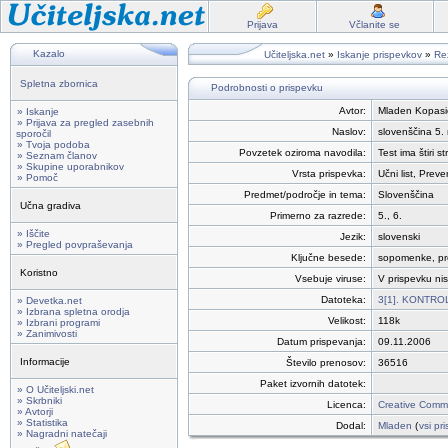
Prijava
Včlanite se
Kazalo
Učiteljska.net
»
Iskanje prispevkov
»
Rez
Spletna zbornica
Podrobnosti o prispevku
Avtor:
Mladen Kopasič
» Iskanje
» Prijava za pregled zasebnih
Naslov:
slovenščina 5. 
sporočil
» Tvoja podoba
Povzetek oziroma navodila:
Test ima štiri s
» Seznam članov
» Skupine uporabnikov
Vrsta prispevka:
Učni list, Prev
» Pomoč
Predmet/področje in tema:
Slovenščina
Učna gradiva
Primerno za razrede:
5., 6.
» Iščite
Jezik:
slovenski
» Pregled povpraševanja
Ključne besede:
sopomenke, pro
Koristno
Vsebuje viruse:
V prispevku nis
Datoteka:
3[1]. KONTROL
» Devetka.net
» Izbrana spletna orodja
Velikost:
118k
» Izbrani programi
» Zanimivosti
Datum prispevanja:
09.11.2006
Informacije
Število prenosov:
36516
Paket izvornih datotek:
» O Učiteljski.net
» Skrbniki
Licenca:
Creative Commo
» Avtorji
» Statistika
Dodal:
Mladen
(
vsi pr
» Nagradni natečaji