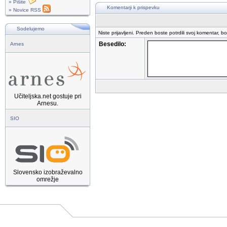
» Pišite
Komentarji k prispevku
» Novice RSS
Sodelujemo
Niste prijavljeni. Preden boste potrdili svoj komentar, b
Besedilo:
Arnes
Učiteljska.net gostuje pri
Arnesu.
SIO
Slovensko izobraževalno
omrežje