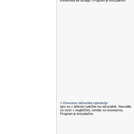
komentarji ali razlago. Program je brezplačen.
» Osnovne računske operacije
Igro se z lahkoto naložite na računalnik. Navodila
so sicer v angleščini, vendar so enostavna.
Program je brezplačen.