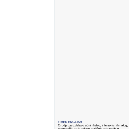
» MES ENGLISH
Orodje za izdelavo učnih listov, interaktivnih nalog,
pripomočki za izdelavo različnih zabavnih in