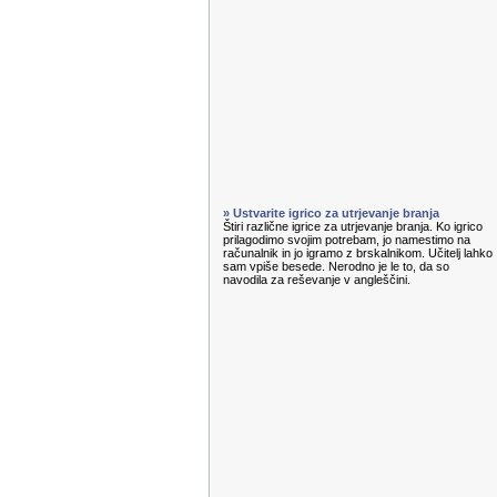
» Ustvarite igrico za utrjevanje branja
Štiri različne igrice za utrjevanje branja. Ko igrico
prilagodimo svojim potrebam, jo namestimo na
računalnik in jo igramo z brskalnikom. Učitelj lahko
sam vpiše besede. Nerodno je le to, da so
navodila za reševanje v angleščini.