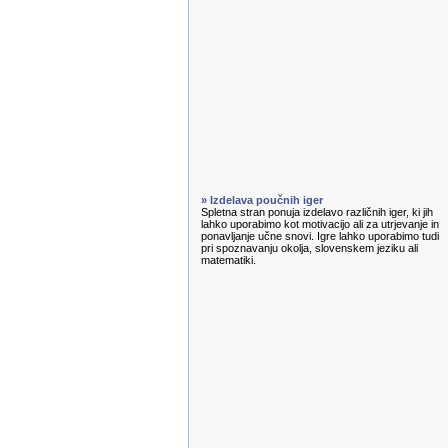
» Izdelava poučnih iger
Spletna stran ponuja izdelavo različnih iger, ki jih
lahko uporabimo kot motivacijo ali za utrjevanje in
ponavljanje učne snovi. Igre lahko uporabimo tudi
pri spoznavanju okolja, slovenskem jeziku ali
matematiki.