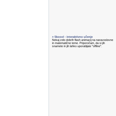
» Skoool - interaktivno učenje
Nekaj zelo dobrih flash animacij na naravoslovne
in matematične teme. Priporočam, da si jih
snamete in jih lahko uporabljate "offline".