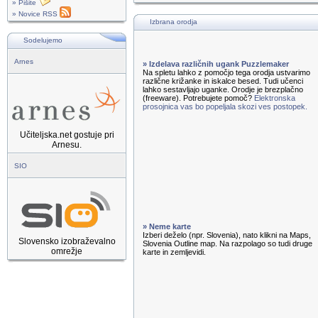
» Pišite
» Novice RSS
Izbrana orodja
Sodelujemo
Arnes
» Izdelava različnih ugank Puzzlemaker
Na spletu lahko z pomočjo tega orodja ustvarimo
različne križanke in iskalce besed. Tudi učenci
lahko sestavljajo uganke. Orodje je brezplačno
(freeware). Potrebujete pomoč?
Elektronska
prosojnica vas bo popeljala skozi ves postopek.
Učiteljska.net gostuje pri
Arnesu.
SIO
» Neme karte
Izberi deželo (npr. Slovenia), nato klikni na Maps,
Slovensko izobraževalno
Slovenia Outline map. Na razpolago so tudi druge
omrežje
karte in zemljevidi.