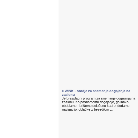
» WINK - orodje za snemanje dogajanja na
zaslonu
Je brezplačni program za snemanje dogajanja na
zaslonu. Ko posnamemo dogajanje, ga lahko
obdelamo - brišemo določene kadre, dodamo
navigacijo, oblačke z besedilom ...