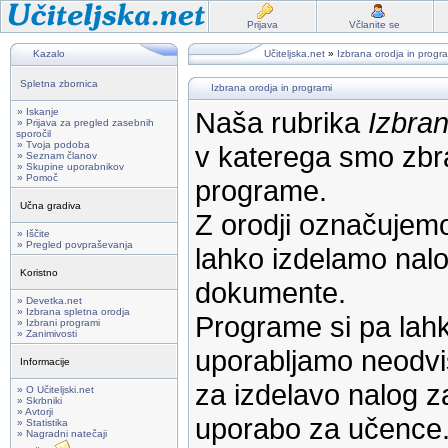
Prijava
Včlanite se
Kazalo
Učiteljska.net
»
Izbrana orodja in progr
Spletna zbornica
Izbrana orodja in programi
» Iskanje
Naša rubrika
Izbran
» Prijava za pregled zasebnih
sporočil
» Tvoja podoba
v katerega smo zbra
» Seznam članov
» Skupine uporabnikov
» Pomoč
programe.
Učna gradiva
Z orodji označujemo
» Iščite
» Pregled povpraševanja
lahko izdelamo nalog
Koristno
dokumente.
» Devetka.net
» Izbrana spletna orodja
Programe si pa lahk
» Izbrani programi
» Zanimivosti
uporabljamo neodvi
Informacije
za izdelavo nalog z
» O Učiteljski.net
» Skrbniki
» Avtorji
uporabo za učence
» Statistika
» Nagradni natečaji