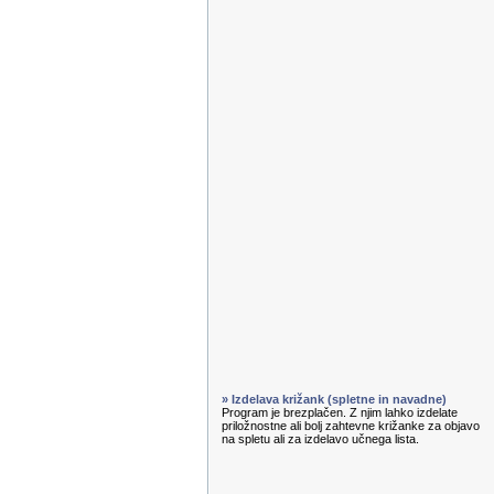
» Izdelava križank (spletne in navadne)
Program je brezplačen. Z njim lahko izdelate
priložnostne ali bolj zahtevne križanke za objavo
na spletu ali za izdelavo učnega lista.