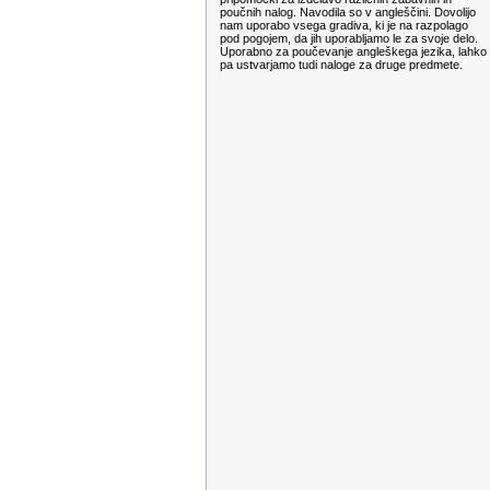
poučnih nalog. Navodila so v angleščini. Dovolijo
nam uporabo vsega gradiva, ki je na razpolago
pod pogojem, da jih uporabljamo le za svoje delo.
Uporabno za poučevanje angleškega jezika, lahko
pa ustvarjamo tudi naloge za druge predmete.