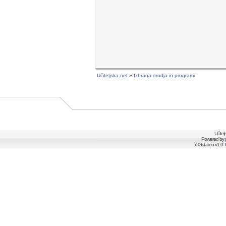
Učiteljska.net
»
Izbrana orodja in programi
Učitel
Powered by
iCGstation v1.0