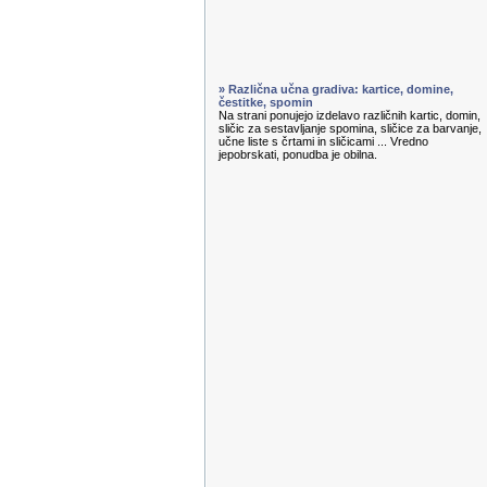
» Različna učna gradiva: kartice, domine,
čestitke, spomin
Na strani ponujejo izdelavo različnih kartic, domin,
sličic za sestavljanje spomina, sličice za barvanje,
učne liste s črtami in sličicami ... Vredno
jepobrskati, ponudba je obilna.