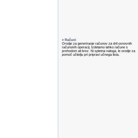
» Računi
Orodje za generiranje računov za dril osnovnih
računskih operacij. Izdelamo lahko račune s
prehodom ali brez. Ni spletna naloga, le orodje za
pomoč učitelju pri pripravi učnega lista.