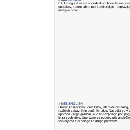
Cilj: Omogočiti vsem uporabnikom brezplačen dosto
podatkov, katere lahko tudi sami urejajo - popravl
dodajajo nove ...
» MES ENGLISH
Orodje za izdelavo učnih listov, interaktivnih nalog
različnih zabavnih in poučnih nalog. Navodila so v 
uporabo vsega gradiva, ki je na razpolago pod pog
le za svoje delo. Uporabno za poučevanje angleške
ustvarjamo tudi naloge za druge predmete.