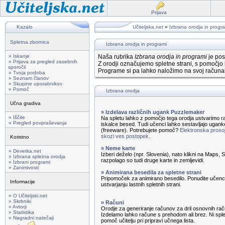
Prijava
Kazalo
Učiteljska.net
»
Izbrana orodja in progr
Spletna zbornica
Izbrana orodja in programi
» Iskanje
Naša rubrika
Izbrana orodja in programi
je pos
» Prijava za pregled zasebnih
Z orodji označujemo spletne strani, s pomočjo 
sporočil
Programe si pa lahko naložimo na svoj računal
» Tvoja podoba
» Seznam članov
» Skupine uporabnikov
» Pomoč
Izbrana orodja
Učna gradiva
» Izdelava različnih ugank Puzzlemaker
» Iščite
Na spletu lahko z pomočjo tega orodja ustvarimo ra
» Pregled povpraševanja
iskalce besed. Tudi učenci lahko sestavljajo ugank
(freeware). Potrebujete pomoč?
Elektronska prosoj
skozi ves postopek.
Koristno
» Neme karte
» Devetka.net
Izberi deželo (npr. Slovenia), nato klikni na Maps,
» Izbrana spletna orodja
razpolago so tudi druge karte in zemljevidi.
» Izbrani programi
» Zanimivosti
» Animirana besedila za spletne strani
Pripomoček za animirano besedilo. Ponudite učenc
Informacije
ustvarjanju lastnih spletnih strani.
» O Učiteljski.net
» Skrbniki
» Računi
» Avtorji
Orodje za generiranje računov za dril osnovnih rač
» Statistika
Izdelamo lahko račune s prehodom ali brez. Ni sple
» Nagradni natečaji
pomoč učitelju pri pripravi učnega lista.