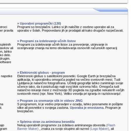
» Uporabni programčki (130)
otroci
Programi so brezplačni. Lahko si jih naložite z osebno uporabo ali za
ter pravila
uporabo v šolah. Prepovedano jih je prodajati ali kako drugače razpečavati.
» Programi za izdelovanje učnih listov
spletnih
Programi za izdelovanje učnih listov za preverjenje, utrjevanje in
tavkov ali
ocenjevanje znanja na temo obvladovanja osnovnih računskih operacij
en, lahko
ko delo.
 drugim.
Software
» Elektronski globus - program
e napotke
Elektronski globus s satelitskimi posnetki. Google Earth je brezplačna
aplikacija, ki uporabniku omogoča pogled na večino svetovnih mest. Tudi
Ljubljana je natančno fotografirana. Učitelji geografije lahko zanimirajo svoje
učence tako, da ti poizkušajo najti svoj blok oziroma hišo. Omogoča tudi
natančno iskanje mest z možnostjo 3D pogleda na zgradbe nekaterih večjih
svetovnih mest (npr. New York). Veliko veselja pri igranju in raziskovanju!
» Program za snemanje slik in videov JING
 na
S programom, ki je vedno pripravljen v ozadju, lahko posnamete in pošljete
i.
slike ali posnetke s svojega zaslona.
Uporaba je enostavna.
Program je
brezplačen.
» Spletna stran za animirana besedila
ajo
Nekaj uporabnih programov za izdelavo animiranega obvestila
(Flash
rogram
Banner Maker)
, znaka za svojo skupino ali razred
(Logo Maker)
, ali