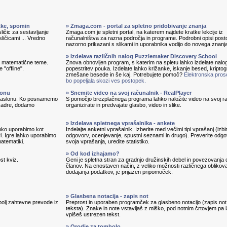
itke, spomin
» Zmaga.com - portal za spletno pridobivanje znanja
ličic za sestavljanje
Zmaga.com je spletni portal, na katerem najdete kratke lekcije iz
sličicami ... Vredno
računalništva za razna področja in programe. Podrobni opisi pos
nazorno prikazani s slikami in uporabnika vodijo do novega znanj
» Izdelava različnih nalog Puzzlemaker Discovery School
in matematične teme.
Znova obnovljen program, s katerim na spletu lahko izdelate nalo
 "offline".
popestritev pouka. Izdelate lahko križanke, iskanje besed, kripto
zmešane besede in še kaj. Potrebujete pomoč?
Elektronska pros
bo popeljala skozi ves postopek.
lonu
» Snemite video na svoj računalnik - RealPlayer
 zaslonu. Ko posnamemo
S pomočjo brezplačnega programa lahko naložite video na svoj ra
 kadre, dodamo
organizirate in predvajate glasbo, video in slike.
» Izdelava spletnega vprašalnika - ankete
lahko uporabimo kot
Izdelajte anketni vprašalnik. Izberite med večimi tipi vprašanj (izbi
vi. Igre lahko uporabimo
odgovorv, ocenjevanje, spustni seznami in drugo). Preverite odg
matematiki.
svoja vprašanja, uredite statistiko.
» Od kod izhajamo?
st kviz.
Geni je spletna stran za gradnjo družinskih debel in povezovanja 
članov. Na enostaven način, z veliko možnosti različnega oblikova
dodajanja podatkov, je prijazen pripomoček.
» Glasbena notacija - zapis not
bolj zahtevne prevode iz
Preprost in uporaben programček za glasbeno notacijo (zapis not
teksta). Znake in note vstavljaš z miško, pod notnim črtovjem pa 
vpišeš ustrezen tekst.
» Orodje za tombolo