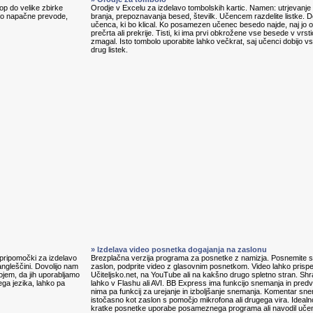
p do velike zbirke
Orodje v Excelu za izdelavo tombolskih kartic. Namen: utrjevanje 
jajo napačne prevode,
branja, prepoznavanja besed, številk. Učencem razdelite listke. D
učenca, ki bo klical. Ko posamezen učenec besedo najde, naj jo ob
prečrta ali prekrije. Tisti, ki ima prvi obkrožene vse besede v vrstic
zmagal. Isto tombolo uporabite lahko večkrat, saj učenci dobijo v
drug listek.
» Izdelava video posnetka dogajanja na zaslonu
, pripomočki za izdelavo
Brezplačna verzija programa za posnetke z namizja. Posnemite s
angleščini. Dovolijo nam
zaslon, podprite video z glasovnim posnetkom. Video lahko prisp
ojem, da jih uporabljamo
Učiteljsko.net, na YouTube ali na kakšno drugo spletno stran. Shr
ga jezika, lahko pa
lahko v Flashu ali AVI. BB Express ima funkcijo snemanja in predv
nima pa funkcij za urejanje in izboljšanje snemanja. Komentar s
istočasno kot zaslon s pomočjo mikrofona ali drugega vira. Idealn
kratke posnetke uporabe posameznega programa ali navodil uč