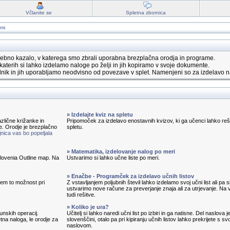
Včlanite se
Spletna zbornica
ami
ebno kazalo, v katerega smo zbrali uporabna brezplačna orodja in programe.
katerih si lahko izdelamo naloge po želji in jih kopiramo v svoje dokumente.
nik in jih uporabljamo neodvisno od povezave v splet. Namenjeni so za izdelavo n
» Izdelajte kviz na spletu
zlične križanke in
Pripomoček za izdelavo enostavnih kvizov, ki ga učenci lahko reš
e. Orodje je brezplačno
spletu.
nica vas bo popeljala
» Matematika, izdelovanje nalog po meri
 Slovenia Outline map. Na
Ustvarimo si lahko učne liste po meri.
» Enačbe - Programček za izdelavo učnih listov
em to možnost pri
Z vstavljanjem poljubnih števil lahko izdelamo svoj učni list ali pa s
ustvarimo nove račune za preverjanje znaja ali za utrjevanje. Na v
tudi rešitve.
» Koliko je ura?
unskih operacij.
Učitelj si lahko naredi učni list po izbiri in ga natisne. Del naslova j
tna naloga, le orodje za
slovenščini, otalo pa pri kipiranju učnih listov lahko prekrijete s sv
naslovom.