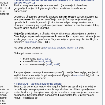
hitrega
testov, kvizov …)
oločite
Zbirka nalog vsebuje vaje za matematiko (te so najbolj obsežne),
kroži ali
geografijo, kemijo, biologijo, angleščino, nemščino, španščino in
i, je
francoščino.
sakokrat
Orodje za učitelje pa omogoča pripravo
lastnih testov
oziroma kvizov za
vse predmete
. Pri pripravi so učitelju na voljo že pripravljene naloge,
uporabi lahko teste iz javne knjižnice testov, ali pa naloge sestavi sam.
Učitelj se mora najprej registrirati (to vzame približno 2 minuti časa) in takoj
nato že lahko začne z uporabo.
Največja pridobitev
za učitelja, ki uporablja teste pripravljene z orodjem
Brez knjige
, je
podrobna povratna informacija
o uspešnosti reševanja za
vsakega posameznega učenca. Ta je na voljo v opisni in grafični obliki, kar
tudi kaže
tale primer
(klik, PDF).
Na voljo so tudi podrobna
navodila za pripravo lastnih vaj
(klik).
Nekaj primerov testov za:
matematiko (
test1
,
test2
),
slovenščino (
test1
,
test2
),
spoznavanje okolja (
test1
,
test2
).
Za spremljanje znanja poštevanke s pomočjo orodja
Brez knjige
, je v javni
knjižnici testov na voljo že pripravljen test. Oglejte si
navodilo
(klik), kako ta
test dodelite vašim učencem.
» TESTMOZ - Izdelava kvizov na spletu
voj
Testmoz je generator testov, ki omogoča štiri vrste vprašanj, samodejno
evate na
razvrščanje, zelo preprost vmesnik in podrobna poročila o opravljenem
anite ga
testu. Testmoz je brezplačno orodje in ne zahteva registracije ne za vas ne
ajanja,
za učence. Ustvarite lahko popolnoma funkcionalen test v približno eni
nemamo
minuti. Prepričajte se!
o za
encem.