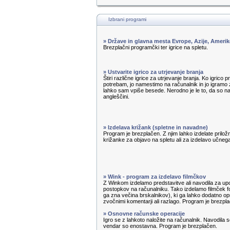
Izbrani programi
» Države in glavna mesta Evrope, Azije, Amerik
Brezplačni programčki ter igrice na spletu.
» Ustvarite igrico za utrjevanje branja
Štiri različne igrice za utrjevanje branja. Ko igrico 
potrebam, jo namestimo na računalnik in jo igramo z
lahko sam vpiše besede. Nerodno je le to, da so n
angleščini.
» Izdelava križank (spletne in navadne)
Program je brezplačen. Z njim lahko izdelate priložn
križanke za objavo na spletu ali za izdelavo učnega 
» Wink - program za izdelavo filmčkov
Z Winkom izdelamo predstavitve ali navodila za u
postopkov na računalniku. Tako izdelamo filmček f
ga zna večina brskalnikov), ki ga lahko dodatno op
zvočnimi komentarji ali razlago. Program je brezpl
» Osnovne računske operacije
Igro se z lahkoto naložite na računalnik. Navodila s
vendar so enostavna. Program je brezplačen.