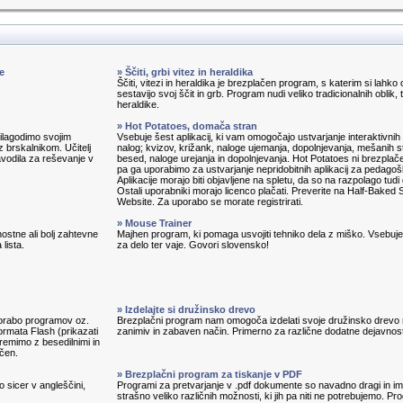
e
» Ščiti, grbi vitez in heraldika
Ščiti, vitezi in heraldika je brezplačen program, s katerim si lahko 
sestavijo svoj ščit in grb. Program nudi veliko tradicionalnih oblik, 
heraldike.
» Hot Potatoes, domača stran
prilagodimo svojim
Vsebuje šest aplikacij, ki vam omogočajo ustvarjanje interaktivnih 
 brskalnikom. Učitelj
nalog; kvizov, križank, naloge ujemanja, dopolnjevanja, mešanih s
avodila za reševanje v
besed, naloge urejanja in dopolnjevanja. Hot Potatoes ni brezplač
pa ga uporabimo za ustvarjanje nepridobitnih aplikacij za pedagoš
Aplikacije morajo biti objavljene na spletu, da so na razpolago tudi
Ostali uporabniki morajo licenco plačati. Preverite na Half-Baked 
Website. Za uporabo se morate registrirati.
» Mouse Trainer
ostne ali bolj zahtevne
Majhen program, ki pomaga usvojiti tehniko dela z miško. Vsebuj
lista.
za delo ter vaje. Govori slovensko!
» Izdelajte si družinsko drevo
porabo programov oz.
Brezplačni program nam omogoča izdelati svoje družinsko drevo
ormata Flash (prikazati
zanimiv in zabaven način. Primerno za različne dodatne dejavnost
remimo z besedilnimi in
ačen.
» Brezplačni program za tiskanje v PDF
o sicer v angleščini,
Programi za pretvarjanje v .pdf dokumente so navadno dragi in im
strašno veliko različnih možnosti, ki jih pa niti ne potrebujemo. P