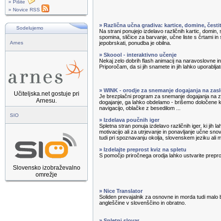
» Pišite
» Novice RSS
» Različna učna gradiva: kartice, domine, čest
Sodelujemo
Na strani ponujejo izdelavo različnih kartic, domin, s
spomina, sličice za barvanje, učne liste s črtami in 
Arnes
jepobrskati, ponudba je obilna.
» Skoool - interaktivno učenje
Nekaj zelo dobrih flash animacij na naravoslovne 
Priporočam, da si jih snamete in jih lahko uporabljate
» WINK - orodje za snemanje dogajanja na zas
Učiteljska.net gostuje pri
Je brezplačni program za snemanje dogajanja na
Arnesu.
dogajanje, ga lahko obdelamo - brišemo določene
navigacijo, oblačke z besedilom ...
SIO
» Izdelava poučnih iger
Spletna stran ponuja izdelavo različnih iger, ki jih 
motivacijo ali za utrjevanje in ponavljanje učne sno
tudi pri spoznavanju okolja, slovenskem jeziku ali 
» Izdelajte preprost kviz na spletu
S pomočjo priročnega orodja lahko ustvarite prepro
Slovensko izobraževalno
omrežje
» Nice Translator
Soliden prevajalnik za osnovne in morda tudi malo 
angleščine v slovenščino in obratno.
» Spletni slovar