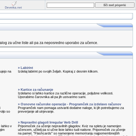
Devetka.net
alog za učne liste ali pa za neposredno uporabo za učence.
» Labirint
ujejo na
Izdelaj labirint po svojih željah. Kopiraj z desnim klikom.
» Kartice za računanje
Izdelamo si lahko kartice za različne operacije, poljubne velikosti.
Uporabimo čarovnika ali pa jih ustvarimo sami.
» Osnovne računske operacije - Programček za izdelavo računov
i
Programček nam pomaga ustvariti dodatne naloge, ki jih potrebujemo za
oljo so
preverjanje ali utrjevanje.
» Nepravilni glagoli Irregular Verb Drill
e lahko v
Pripomoček za učenje nepravilnih glagolov. Kviz na spletu je namenjen
ojim
učencem, učitelj pa si učne liste lahko tudi natisne. Pripomoček za učenje
na pamet. "Flashcards" so namenjene memoriranju najpomembnejših