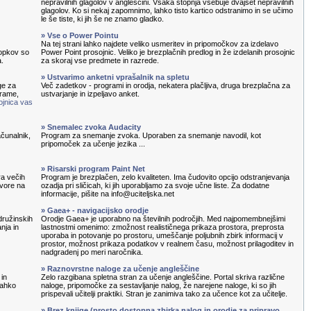
nepravilnih glagolov v angleščini. Vsaka stopnja vsebuje dvajset nepravilnih
glagolov. Ko si nekaj zapomnimo, lahko tisto kartico odstranimo in se učimo
le še tiste, ki jih še ne znamo gladko.
» Vse o Power Pointu
Na tej strani lahko najdete veliko usmeritev in pripomočkov za izdelavo
topkov so
Power Point prosojnic. Veliko je brezplačnih predlog in že izdelanih prosojnic
a.
za skoraj vse predmete in razrede.
» Ustvarimo anketni vprašalnik na spletu
ge za
Več zadetkov - programi in orodja, nekatera plačljiva, druga brezplačna za
grame,
ustvarjanje in izpeljavo anket.
ojnica vas
» Snemalec zvoka Audacity
čunalnik,
Program za snemanje zvoka. Uporaben za snemanje navodil, kot
pripomoček za učenje jezika ...
» Risarski program Paint Net
ra večih
Program je brezplačen, zelo kvaliteten. Ima čudovito opcijo odstranjevanja
ovore na
ozadja pri sličicah, ki jih uporabljamo za svoje učne liste. Za dodatne
informacije, pišite na info@uciteljska.net
» Gaea+ - navigacijsko orodje
družinskih
Orodje Gaea+ je uporabno na številnih področjih. Med najpomembnejšimi
nja in
lastnostmi omenimo: zmožnost realističnega prikaza prostora, preprosta
uporaba in potovanje po prostoru, umeščanje poljubnih zbirk informacij v
prostor, možnost prikaza podatkov v realnem času, možnost prilagoditev in
nadgradenj po meri naročnika.
» Raznovrstne naloge za učenje angleščine
 in
Zelo razgibana spletna stran za učenje angleščine. Portal skriva različne
lahko
naloge, pripomočke za sestavljanje nalog, že narejene naloge, ki so jih
prispevali učitelji praktiki. Stran je zanimiva tako za učence kot za učitelje.
» Brez knjige (prosto dostopna zbirka nalog in orodje za pripravo