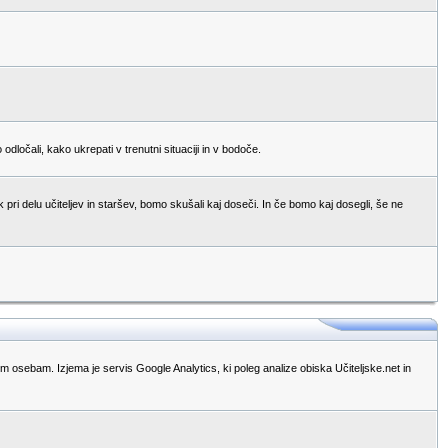
očali, kako ukrepati v trenutni situaciji in v bodoče.
pri delu učiteljev in staršev, bomo skušali kaj doseči. In če bomo kaj dosegli, še ne
im osebam. Izjema je servis Google Analytics, ki poleg analize obiska Učiteljske.net in