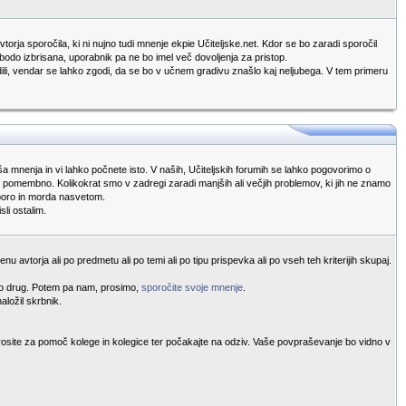
torja sporočila, ki ni nujno tudi mnenje ekpie Učiteljske.net. Kdor se bo zaradi sporočil
 bodo izbrisana, uporabnik pa ne bo imel več dovoljenja za pristop.
redili, vendar se lahko zgodi, da se bo v učnem gradivu znašlo kaj neljubega. V tem primeru
vaša mnenja in vi lahko počnete isto. V naših, Učiteljskih forumih se lahko pogovorimo o
ako pomembno. Kolikokrat smo v zadregi zaradi manjših ali večjih problemov, ki jih ne znamo
dporo in morda nasvetom.
li ostalim.
u avtorja ali po predmetu ali po temi ali po tipu prispevka ali po vseh teh kriterijih skupaj.
ekdo drug. Potem pa nam, prosimo,
sporočite svoje mnenje
.
aložil skrbnik.
rosite za pomoč kolege in kolegice ter počakajte na odziv. Vaše povpraševanje bo vidno v