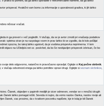
a
. V praksi to pomeni, da ga lahko uporabite v nekomercialne namene, da ga lahko
 avtor prispeval. Hvaležni vam bomo za informacije o uporabnosti gradiva, ki jih lahko
trebno ničesar vračati.
leda in ga preveri v več pogledih. V slučaju, da se je avtor zmotil pri vnašanju podatkov
orab: spletna stran je na razpolago vsem in prav lahko bi se zgodilo, da bi kdo pošiljal
 predmet spozna, bo takoj lahko ugotovil, da je vsebina prispevka neprimerna. V tem
rdil objavo na Učiteljski.net oz. poskrbel, da bo še neobjavljen prispevek izbrisan, če bo
bo svoje delo odgovorno, natančno in pravočasno opravljal. Oglejte si
Kaj počne skrbnik
.
 v slučaju odsotnosti enega pa lahko potrditev opravi drugi. Oglejte si
seznam skrbnikov
,
oristno. Članek, objavljen v papirnih medijih je sicer odmeven, vendar se v množici drugih
a tak članek lahko pomagal rešiti. Seveda ni nujno, da vemo naslov članka, naslov revije ali
vljen članek, vas prosimo, da v kratkem povzetku napišete, kje in kdaj je bil članek