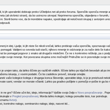
, ki jih uporabniki dobivajo preko Učiteljske.net ali preko foruma. Sporočilo sporoča mnenje av
eta (ali skrbnici strani), da bo ustrezno ukrepal. Neprimerna sporočila, objavljena v forumih,
ančni. Storili bomo vse, da bi morebitne napake, spodrsljaje ali netočnosti skupaj z avtorjem u
dpravili.
enj in idej. Ljudje, ki jih niste še nikoli srečali, lahko prebirajo vaša sporočila, spoznavajo 
, si pomagali. Vabljeni so seveda tudi starši, njihovo mnenje in odzivanje je za naše delo še k
akrat bo pomagal pogovor z enako ali drugače mislečimi. Če ne s konkretno rešitvijo, pa s po
ovejte svoje mnenje. Kot povezana skupina smo močnejši! Pridružite se in posredujte svoje mis
je urejen tako, da lahko iščete po različnih vidikih. Iščete lahko po ključnih besedah ali po imen
šemu iskanju, z vsemi podatki. Če bo zadetkov preveč, iskanje omejite.
 članek vaše kolegice-kolega z drugega konca Slovenije, uporabite idejo, ki jo je preizkusil n
vate sami, vendar se morate včlaniti. Lahko pa gradivo pošljete s pomočjo e-pošte in ga bo n
n ne gre? Iščete učni list, idejo, informacijo? Vpišite svojo željo v
Novo povpraševanje
. Pop
Pokukajte v
Pregled povpraševanj
. Morda lahko kolegici, kolegu ponudite tisto, kar potrebuje.
 seznamu
Avtorji
.
ist, kontrolno nalogo, seminarsko nalogo, idejo, nasvet itd...