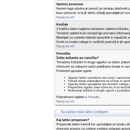
Spletne povezave
Namen tega odseka je pomoč pri iskanju določenih p
bazo povezav, ki bi jih lahko učitelji uporabljali pri svo
Nazaj na vrh
Kotiček
V kotičku lahko najdemo tematske spletne križanke, k
Tematski spletni kvizi omogočajo povratno informac
Blodnjaki so zanimivi labirinti opravilnih in napačnih o
Orehi so kratke naloge iz različnih področij in jih u
Nazaj na vrh
Ponudba
Želite križanko po naročilu?
Tematske križanke in druge uganke so dober pripom
Učencem na zabaven način približamo branje in razu
Prednosti uporabe ugank:
Uganko lahko uporabimo kot uvod v spoznavan
Vzbudi stanje pripravljenosti za učenje in sp
Uganko lahko uporabimo kot domačo nalogo za u
Preprečimo izgubo časa učencev, ki so končali
Reševanje križank in drugih ugank s posluša
Podrobnosti najdete v
Ponudbi
.
Nazaj na vrh
Na kakšen način lahko sodelujem
Kaj lahko prispevam?
Prispevate lahko karkoli kar uporabljate pri pouku ali
Avtorske pravice za celotno vsebino ostanejo avtorje