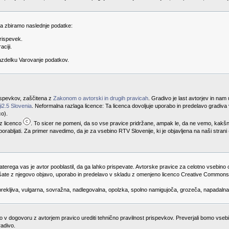
 da zbiramo naslednje podatke:
rispevek.
aciji.
razdelku Varovanje podatkov.
prispevkov, zaščitena z
Zakonom o avtorski in drugih pravicah
. Gradivo je last avtorjev in nam
i2.5 Slovenia
. Neformalna razlaga licence: Ta licenca dovoljuje uporabo in predelavo gradi
co).
 z licenco
. To sicer ne pomeni, da so vse pravice pridržane, ampak le, da ne vemo, kakš
porabljati. Za primer navedimo, da je za vsebino RTV Slovenije, ki je objavljena na naši stran
katerega vas je avtor pooblastil, da ga lahko prispevate. Avtorske pravice za celotno vsebino 
lašate z njegovo objavo, uporabo in predelavo v skladu z omenjeno licenco Creative Commons. 
obrekljiva, vulgarna, sovražna, nadlegovalna, opolzka, spolno namigujoča, grozeča, napadalna
mo v dogovoru z avtorjem pravico urediti tehnično pravilnost prispevkov. Preverjali bomo vse
radivo.