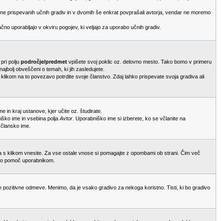
bine prispevanih učnih gradiv in v dvomih še enkrat povprašali avtorja, vendar ne moremo
čno uporabljajo v okviru pogojev, ki veljajo za uporabo učnih gradiv.
 pri polju
področje/predmet
vpišete svoj poklic oz. delovno mesto. Tako bomo v primeru
ajbolj obveščeni o temah, ki jih zasledujete.
 klikom na to povezavo potrdite svoje članstvo. Zdaj lahko prispevate svoja gradiva ali
me in kraj ustanove, kjer učite oz. študirate.
niško ime in vsebina polja
Avtor
. Uporabniško ime si izberete, ko se včlanite na
 člansko ime.
ga s klikom vnesite. Za vse ostale vnose si pomagajte z opombami ob strani. Čim več
eliko pomoč uporabnikom.
 pozitivne odmeve. Menimo, da je vsako gradivo za nekoga koristno. Tisti, ki bo gradivo