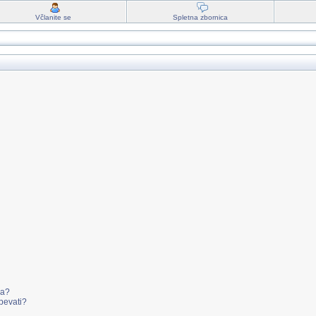
Včlanite se
Spletna zbornica
va?
pevati?