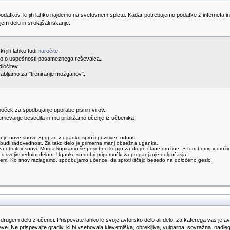
odatkov, ki jih lahko najdemo na svetovnem spletu. Kadar potrebujemo podatke z interneta i
jem delu in si olajšali iskanje.
i jih lahko tudi
naročite
.
ijo o uspešnosti posameznega reševalca.
dločitev.
porabljamo za "treniranje možganov".
oček za spodbujanje uporabe pisnih virov.
mevanje besedila in mu približamo učenje iz učbenika.
je nove snovi. Spopad z uganko sproži pozitiven odnos.
odbudi radovednost. Za tako delo je primerna manj obsežna uganka.
trditev snovi. Morda kopiramo še posebno kopijo za druge člane družine. S tem bomo v družini s
 s svojim rednim delom. Uganke so dobri pripomočki za preganjanje dolgočasja.
njem. Ko snov razlagamo, spodbujamo učence, da sproti iščejo besedo na določeno geslo.
 drugem delu z učenci. Prispevate lahko le svoje avtorsko delo ali delo, za katerega vas je avto
ve. Ne prispevajte gradiv, ki bi vsebovala klevetniška, obrekljiva, vulgarna, sovražna, nadl