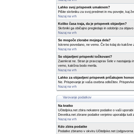
Lahko svoj prispevek umaknem?
Pišite skrbniku za svoj predmet in mu povejte, kaj žel
Nazaj na vrh
Koliko časa traja, da je prispevek objavljen?
Skrbniki ga običajno pregledajo in odobrijo za objavo
Nazaj na vrh
So mogoče zlorabe mojega dela?
Iskreno povedano, ne vemo. Če bo kdaj do kakšne zlo
Nazaj na vrh
So objavljeni prispevki točkovani?
Zaenkrat ne. Stran je pravzaprav šele v nastajanju in
vemo, kakšna bodo merila.
Nazaj na vrh
Lahko za objavljeni prispevek pričakujem honor
Ne. Prispevanje je vaša osebna odločitev. Prispevke 
Nazaj na vrh
Varovanje podatkov
Na kratko
Učiteljska.net zbira nekatere podatke o vaši uporabi 
Devetka.net zbrane podatke verjetno uporablja tudi 
Nazaj na vrh
Kdo zbira podatke
Podatke zbiramo v okviru Učiteljske.net (odgovorna