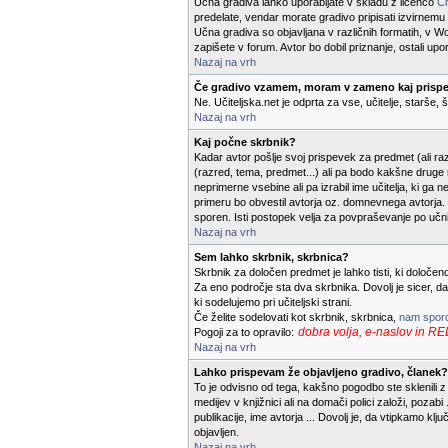
Učna gradiva lahko uporabljate v skladu z licenco
Cr
predelate, vendar morate gradivo pripisati izvirnemu av
Učna gradiva so objavljana v različnih formatih, v Wo
zapišete v forum. Avtor bo dobil priznanje, ostali upo
Nazaj na vrh
Če gradivo vzamem, moram v zameno kaj prispe
Ne. Učiteljska.net je odprta za vse, učitelje, starše,
Nazaj na vrh
Kaj počne skrbnik?
Kadar avtor pošlje svoj prispevek za predmet (ali raz
(razred, tema, predmet...) ali pa bodo kakšne druge ne
neprimerne vsebine ali pa izrabil ime učitelja, ki ga
primeru bo obvestil avtorja oz. domnevnega avtorja. K
sporen. Isti postopek velja za povpraševanje po učn
Nazaj na vrh
Sem lahko skrbnik, skrbnica?
Skrbnik za določen predmet je lahko tisti, ki določe
Za eno področje sta dva skrbnika. Dovolj je sicer, d
ki sodelujemo pri učiteljski strani.
Če želite sodelovati kot skrbnik, skrbnica,
nam sporo
dobra volja, e-naslov 
Pogoji za to opravilo:
Nazaj na vrh
Lahko prispevam že objavljeno gradivo, članek?
To je odvisno od tega, kakšno pogodbo ste sklenili z 
medijev v knjižnici ali na domači polici založi, pozab
publikacije, ime avtorja ... Dovolj je, da vtipkamo k
objavljen.
Nazaj na vrh