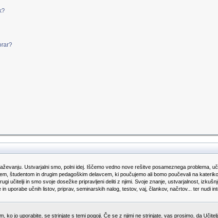
k?
orar?
aževanju. Ustvarjalni smo, polni idej. Iščemo vedno nove rešitve posameznega problema, učn
jem, študentom in drugim pedagoškim delavcem, ki poučujemo ali bomo poučevali na katerikoli o
drugi učitelji in smo svoje dosežke pripravljeni deliti z njimi. Svoje znanje, ustvarjalnost, i
n uporabe učnih listov, priprav, seminarskih nalog, testov, vaj, člankov, načrtov... ter nudi
 ko jo uporabite, se strinjate s temi pogoji. Če se z njimi ne strinjate, vas prosimo, da Učite