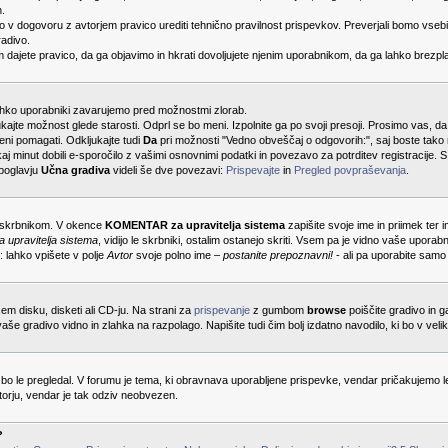
n.
mo v dogovoru z avtorjem pravico urediti tehnično pravilnost prispevkov. Preverjali bomo vse
radivo.
m dajete pravico, da ga objavimo in hkrati dovoljujete njenim uporabnikom, da ga lahko brezpla
 lahko uporabniki zavarujemo pred možnostmi zlorab.
jukajte možnost glede starosti. Odprl se bo meni. Izpolnite ga po svoji presoji. Prosimo vas, da
ljeni pomagati. Odkljukajte tudi
Da
pri možnosti "Vedno obveščaj o odgovorih:", saj boste tako n
j minut dobili e-sporočilo z vašimi osnovnimi podatki in povezavo za potrditev registracije. S
poglavju
Učna gradiva
videli še dve povezavi:
Prispevajte
in
Pregled povpraševanja
.
e skrbnikom. V okence
KOMENTAR za upravitelja sistema
zapišite svoje ime in priimek ter i
pravitelja sistema
, vidijo le skrbniki, ostalim ostanejo skriti. Vsem pa je vidno vaše uporab
: lahko vpišete v polje
Avtor
svoje polno ime –
postanite prepoznavni!
- ali pa uporabite samo
šem disku, disketi ali CD-ju. Na strani za
prispevanje
z gumbom
browse
poiščite gradivo in 
vaše gradivo vidno in zlahka na razpolago. Napišite tudi čim bolj izdatno navodilo, ki bo v v
bo le pregledal. V forumu je tema, ki obravnava uporabljene prispevke, vendar pričakujemo le
torju, vendar je tak odziv neobvezen.
?