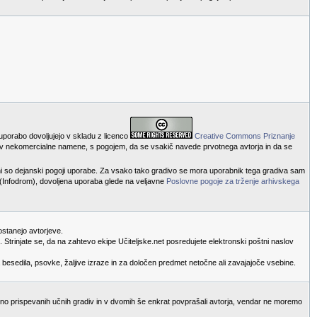
 uporabo dovoljujejo v skladu z licenco
Creative Commons Priznanje
va v nekomercialne namene, s pogojem, da se vsakič navede prvotnega avtorja in da se
ni so dejanski pogoji uporabe. Za vsako tako gradivo se mora uporabnik tega gradiva sam
i (Infodrom), dovoljena uporaba glede na veljavne
Poslovne pogoje za trženje arhivskega
ostanejo avtorjeve.
Strinjate se, da na zahtevo ekipe Učiteljske.net posredujete elektronski poštni naslov
 besedila, psovke, žaljive izraze in za določen predmet netočne ali zavajajoče vsebine.
bino prispevanih učnih gradiv in v dvomih še enkrat povprašali avtorja, vendar ne moremo