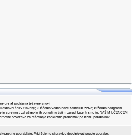
e ure ali podajanja težavne snovi.
snovni šoli v Sloveniji; ki iščemo vedno nove zamisli in izzive; ki želimo nadgraditi
zkušnje in spretnosti združimo in jih ponudimo tistim, zaradi katerih smo tu: NAŠIM UČENCEM.
 internetne povezave za reševanje konkretnih problemov po izbiri uporabnikov.
ljske.net ne uporabljate. Pridržujemo si pravico dopolnjevati pogoje uporabe.