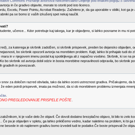
eative Commons Priznanje avtorstva-Nekomercialno-Deljenje pod enakimi pogoji2.5 Sloveni
torju in če gradivo objavite, morate to storiti pod isto licenco.
rdu, Excelu, Power Pointu, Acrobat Readerju. Zaželeno je, da ga uporabite v obliki, kot ga je
rabniki pa se bomo iz vaših izkušenj spet nekaj naučili.
vati?
 študente, učence... Kdor potrebuje kaj takega, kar je objavljeno, si lahko posname in mu ni po
red), za katerega je skrbnik zadolžen, si skrbnik prispevek, preden bo dejansko objavljen, og
jasnosti, bo skrbnik opozoril avtorja na morebiten problem. Kajti, lahko bi prihajalo tudi do zl
 ne mara in v njegovem imenu poslal kaj spotikljivega ali z napačno vsebino. Skrbnik, ki se na
o bo skrbnik od avtorja dobil odziv in bosta morebitne nepravilnosti odpravila, bo skrbnik pot
ih gradivih in povezavah.
no snov za določen razred obvlada, tako da lahko oceni ustreznost gradiva. Pričakujemo, da 
a že eden potrdi prispevek, imata pa možnost, da si ob morebitnem problemu izmenjata mnenji,
čite
.
in REDNO PREGLEDOVANJE PRISPELE POŠTE
.
založnikom, ki je vaše delo že objavil. Če dovoli dodatno brezplačno objavo, bi bilo to zelo k
i ... Če pa je objavljen v spletu, ga lahko prikličemo vedno, kadar naletimo na problem, ki bi g
ljučne besede in ob najdenem gradivu bomo izvedeli tudi te podatke.Če boste prispevali že obja