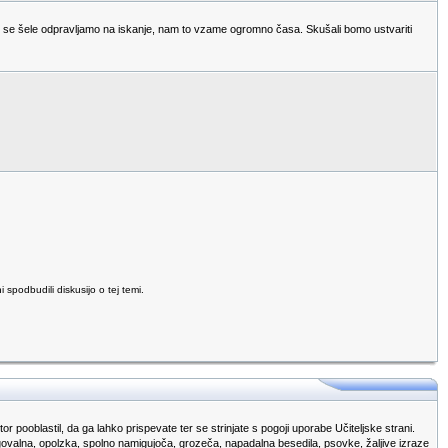
n se šele odpravljamo na iskanje, nam to vzame ogromno časa. Skušali bomo ustvariti
podbudili diskusijo o tej temi.
r pooblastil, da ga lahko prispevate ter se strinjate s pogoji uporabe Učiteljske strani.
egovalna, opolzka, spolno namigujoča, grozeča, napadalna besedila, psovke, žaljive izraze