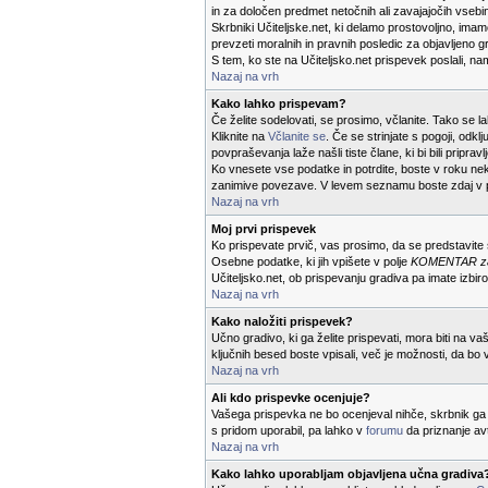
in za določen predmet netočnih ali zavajajočih vsebi
Skrbniki Učiteljske.net, ki delamo prostovoljno, ima
prevzeti moralnih in pravnih posledic za objavljeno g
S tem, ko ste na Učiteljsko.net prispevek poslali, na
Nazaj na vrh
Kako lahko prispevam?
Če želite sodelovati, se prosimo, včlanite. Tako se
Kliknite na
Včlanite se
. Če se strinjate s pogoji, odkl
povpraševanja laže našli tiste člane, ki bi bili priprav
Ko vnesete vse podatke in potrdite, boste v roku neka
zanimive povezave. V levem seznamu boste zdaj v 
Nazaj na vrh
Moj prvi prispevek
Ko prispevate prvič, vas prosimo, da se predstavit
Osebne podatke, ki jih vpišete v polje
KOMENTAR za u
Učiteljsko.net, ob prispevanju gradiva pa imate izbiro
Nazaj na vrh
Kako naložiti prispevek?
Učno gradivo, ki ga želite prispevati, mora biti na va
ključnih besed boste vpisali, več je možnosti, da bo 
Nazaj na vrh
Ali kdo prispevke ocenjuje?
Vašega prispevka ne bo ocenjeval nihče, skrbnik ga 
s pridom uporabil, pa lahko v
forumu
da priznanje av
Nazaj na vrh
Kako lahko uporabljam objavljena učna gradiva