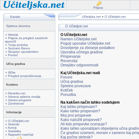
Prijava
Kazalo
Učiteljska.net
»
O Učiteljski.net
Spletna zbornica
O Učiteljski.net
O Učiteljski.net
» Iskanje
» Prijava za pregled zasebnih
Namen Učiteljske.net
sporočil
Pogoji uporabe Učiteljske.net
» Tvoja podoba
Dovoljenje za zbiranje podatkov
» Seznam članov
» Skupine uporabnikov
Uporaba učnega gradiva
» Pomoč
Prispevanje
Recenzija
Učna gradiva
Omejitev odgovornosti
» Iščite
Kaj Učiteljska.net nudi
» Pregled povpraševanja
Forumi
Učna gradiva
Koristno
Spletne povezave
Kotiček
» Devetka.net
Ponudba
» Izbrana spletna orodja
» Izbrani programi
Na kakšen način lahko sodelujem
» Zanimivosti
Kaj lahko prispevam?
Kako lahko prispevam?
Informacije
Moj prvi prispevek
Kako naložiti prispevek?
» O Učiteljski.net
Ali kdo prispevke ocenjuje?
» Skrbniki
» Avtorji
Kako lahko uporabljam objavljena učna gradi
» Statistika
Če gradivo vzamem, moram v zameno kaj pris
» Nagradni natečaji
Kaj počne skrbnik?