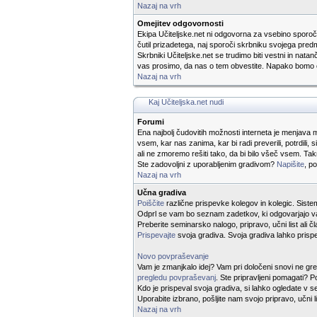
Nazaj na vrh
Omejitev odgovornosti
Ekipa Učiteljske.net ni odgovorna za vsebino sporočil
čutil prizadetega, naj sporoči skrbniku svojega predm
Skrbniki Učiteljske.net se trudimo biti vestni in nat
vas prosimo, da nas o tem obvestite. Napako bomo o
Nazaj na vrh
Kaj Učiteljska.net nudi
Forumi
Ena najbolj čudovitih možnosti interneta je menjava mn
vsem, kar nas zanima, kar bi radi preverili, potrdili
ali ne zmoremo rešiti tako, da bi bilo všeč vsem. T
Ste zadovoljni z uporabljenim gradivom?
Napišite
, p
Nazaj na vrh
Učna gradiva
Poiščite
različne prispevke kolegov in kolegic. Sistem 
Odprl se vam bo seznam zadetkov, ki odgovarjajo va
Preberite seminarsko nalogo, pripravo, učni list ali
Prispevajte
svoja gradiva. Svoja gradiva lahko prispe
Novo povpraševanje
Vam je zmanjkalo idej? Vam pri določeni snovi ne gre i
pregledu povpraševanj
. Ste pripravljeni pomagati? 
Kdo je prispeval svoja gradiva, si lahko ogledate v
Uporabite izbrano, pošljite nam svojo pripravo, učni l
Nazaj na vrh