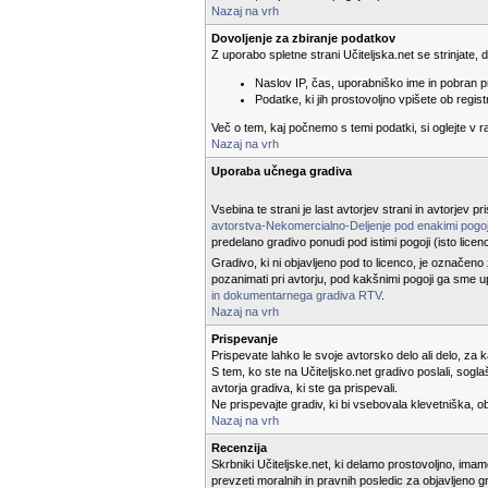
Nazaj na vrh
Dovoljenje za zbiranje podatkov
Z uporabo spletne strani Učiteljska.net se strinjate,
Naslov IP, čas, uporabniško ime in pobran p
Podatke, ki jih prostovoljno vpišete ob registr
Več o tem, kaj počnemo s temi podatki, si oglejte v 
Nazaj na vrh
Uporaba učnega gradiva
Vsebina te strani je last avtorjev strani in avtorjev 
avtorstva-Nekomercialno-Deljenje pod enakimi pogoj
predelano gradivo ponudi pod istimi pogoji (isto licen
Gradivo, ki ni objavljeno pod to licenco, je označeno
pozanimati pri avtorju, pod kakšnimi pogoji ga sme u
in dokumentarnega gradiva RTV
.
Nazaj na vrh
Prispevanje
Prispevate lahko le svoje avtorsko delo ali delo, za 
S tem, ko ste na Učiteljsko.net gradivo poslali, sog
avtorja gradiva, ki ste ga prispevali.
Ne prispevajte gradiv, ki bi vsebovala klevetniška, 
Nazaj na vrh
Recenzija
Skrbniki Učiteljske.net, ki delamo prostovoljno, ima
prevzeti moralnih in pravnih posledic za objavljeno g