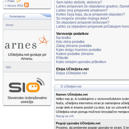
» Pišite
Sem lahko skrbnik, skrbnica?
» Novice RSS
Lahko prispevam že objavljeno gradivo, člane
Lahko svoj prispevek umaknem?
Koliko časa traja, da je prispevek objavljen?
Sodelujemo
So mogoče zlorabe mojega dela?
So objavljeni prispevki točkovani?
Arnes
Lahko za objavljeni prispevek pričakujem hon
Varovanje podatkov
Na kratko
Kdo zbira podatke
Zakaj zbiramo podatke
Kako dolgo hranimo podatke
Katere podatke zbiramo
Učiteljska.net gostuje pri
Piškotki
Arnesu.
Kako omejim uporabo piškotkov
SIO
Ekipa Učiteljske.net
Ekipa Učiteljske.net
O Učiteljski.net
Namen Učiteljske.net
Slovensko izobraževalno
Veliko nas je, ki sodelujemo v osnovnošolskem izobr
omrežje
Naša, učiteljska internetna stran je namenjena učitel
svoje delo in imamo posluh za tisto, kar so ustvarili 
Učiteljska stran ponuja možnost brezplačne menjave i
Nazaj na vrh
Pogoji uporabe Učiteljske.net
Prosimo, da preberete pogoje uporabe te strani. S tem,