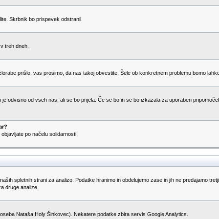
ite. Skrbnik bo prispevek odstranil.
 v treh dneh.
rabe prišlo, vas prosimo, da nas takoj obvestite. Šele ob konkretnem problemu bomo lahko odl
 je odvisno od vseh nas, ali se bo prijela. Če se bo in se bo izkazala za uporaben pripomoček 
ar?
objavljate po načelu solidarnosti.
naših spletnih strani za analizo. Podatke hranimo in obdelujemo zase in jih ne predajamo tretj
za druge analize.
 oseba Nataša Holy Šinkovec). Nekatere podatke zbira servis Google Analytics.