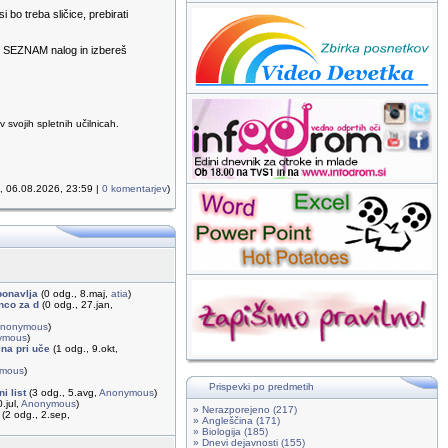
bo treba sličice, prebirati
vo SEZNAM nalog in izbereš
svojih spletnih učilnicah.
k, 06.08.2026, 23:59 |
0 komentarjev
)
ponavlja
(0 odg., 8.maj,
atia
)
enco za d
(0 odg., 27.jan,
nonymous
)
ymous
)
na pri uče
(1 odg., 9.okt,
mous
)
Prispevki po predmetih
i list
(3 odg., 5.avg,
Anonymous
)
.jul,
Anonymous
)
» Nerazporejeno (217)
(2 odg., 2.sep,
» Angleščina (171)
» Biologija (185)
» Dnevi dejavnosti (155)