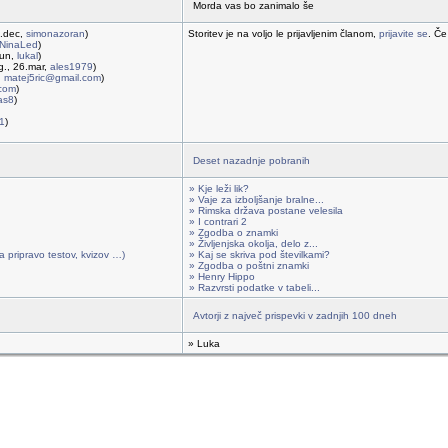
Morda vas bo zanimalo še
2.dec,
simonazoran
)
Storitev je na voljo le prijavljenim članom,
prijavite se
. Če
NinaLed
)
jun,
lukal
)
g., 26.mar,
ales1979
)
,
matej5ric@gmail.com
)
.com
)
jas8
)
1
)
Deset nazadnje pobranih
» Kje leži lik?
» Vaje za izboljšanje bralne...
» Rimska država postane velesila
» I contrari 2
» Zgodba o znamki
» Življenjska okolja, delo z...
a pripravo testov, kvizov …)
» Kaj se skriva pod številkami?
» Zgodba o poštni znamki
» Henry Hippo
» Razvrsti podatke v tabeli...
Avtorji z največ prispevki v zadnjih 100 dneh
» Luka