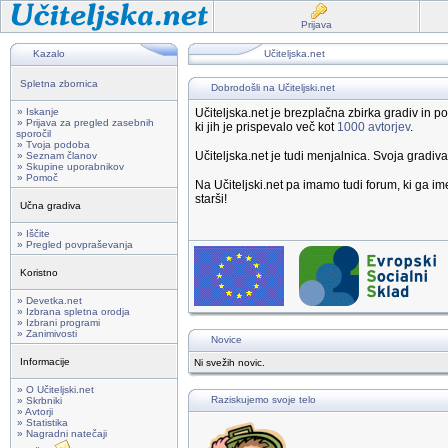
Prijava
Kazalo
Učiteljska.net
Spletna zbornica
Dobrodošli na Učiteljski.net
» Iskanje
Učiteljska.net je brezplačna zbirka gradiv in
» Prijava za pregled zasebnih
ki jih je prispevalo več kot
1000 avtorjev
.
sporočil
» Tvoja podoba
Učiteljska.net je tudi menjalnica. Svoja gradiv
» Seznam članov
» Skupine uporabnikov
» Pomoč
Na Učiteljski.net pa imamo tudi forum, ki ga 
starši!
Učna gradiva
» Iščite
» Pregled povpraševanja
Koristno
» Devetka.net
» Izbrana spletna orodja
» Izbrani programi
» Zanimivosti
Novice
Informacije
Ni svežih novic.
» O Učiteljski.net
Raziskujemo svoje telo
» Skrbniki
» Avtorji
» Statistika
» Nagradni natečaji