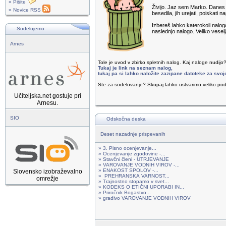
» Pišite
Živijo. Jaz sem Marko. Danes b
» Novice RSS
besedila, jih urejati, poiskati 
Izbereš lahko katerokoli nalo
Sodelujemo
naslednjo nalogo. Veliko veselj
Arnes
Tole je uvod v zbirko spletnih nalog. Kaj naloge nudijo
Tukaj je link na seznam nalog,
tukaj pa si lahko naložite zazipane datoteke za svoj
Ste za sodelovanje? Skupaj lahko ustvarimo veliko pod
Učiteljska.net gostuje pri
Arnesu.
SIO
Odskočna deska
Deset nazadnje prispevanih
» 3. Pisno ocenjevanje...
» Ocenjevanje zgodovine -...
» Stavčni členi - UTRJEVANJE
» VAROVANJE VODNIH VIROV -...
» ENAKOST SPOLOV -...
Slovensko izobraževalno
» PREHRANSKA VARNOST...
omrežje
» Trajnostno stopamo v svet...
» KODEKS O ETIČNI UPORABI IN...
» Priročnik Bogastvo...
» gradivo VAROVANJE VODNIH VIROV