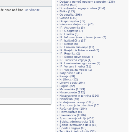
» Dodatna pomoč otrokom s posebn (136)
» Družba (528)
» Državljanska vzgoja in etika (154)
 še niste naš član,
se včlanite
.
» Fizika (113)
» Geografija (298)
» Glasba (140)
» Gospodinjstvo (39)
» Interesne dejavnosti (45)
» IP: Astronomija (6)
» IP: Geografija (7)
» IP: Glasba (5)
» IP: Informacijsko opismenjevan (7)
» IP: Italijanščina (37)
» IP: Kemija (5)
» IP: Likovno snovanje (11)
» IP: Projekti iz fizike in ekol (2)
» IP: Retorika (2)
» IP: Šolsko novinarstvo (6)
» IP: Turistična vzgoja (4)
» IP: Umetnostna zgodovina (2)
» IP: Verstva in etika (21)
» IP: Vzgoja za medije (1)
» Italijanščina (31)
» Kemija (60)
» Knjižnica (12)
» Likovni pouk (164)
» Logika (52)
» Matematika (1393)
» Naravoslovje (132)
» Naravoslovje in tehnika (520)
» Nemščina (56)
» Podaljšano bivanje (105)
» Praznovanja in prireditve (35)
» Računalništvo (184)
» Razredništvo (81)
» Slovenščina (1306)
» Spoznavanje okolja (454)
» Šolska administracija (13)
» Šolsko svetovalno delo (18)
» Športna vzgoja (68)
» Tehnika in tehnologija (33)