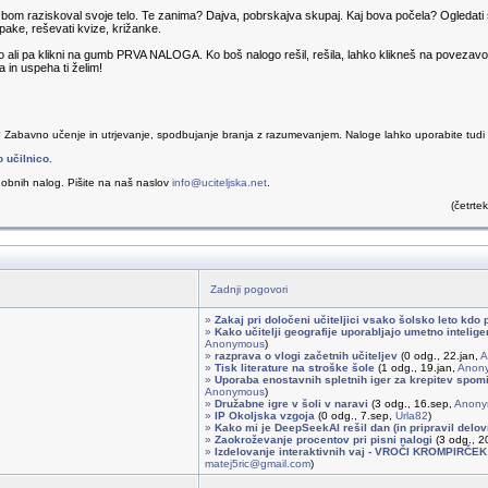
om raziskoval svoje telo. Te zanima? Dajva, pobrskajva skupaj. Kaj bova počela? Ogledati si 
napake, reševati kvize, križanke.
go ali pa klikni na gumb PRVA NALOGA. Ko boš nalogo rešil, rešila, lahko klikneš na poveza
a in uspeha ti želim!
? Zabavno učenje in utrjevanje, spodbujanje branja z razumevanjem. Naloge lahko uporabite tudi v 
o učilnico.
obnih nalog. Pišite na naš naslov
info@uciteljska.net
.
(četrte
Zadnji pogovori
»
Zakaj pri določeni učiteljici vsako šolsko leto kdo 
»
Kako učitelji geografije uporabljajo umetno intelig
Anonymous
)
»
razprava o vlogi začetnih učiteljev
(0 odg., 22.jan,
A
»
Tisk literature na stroške šole
(1 odg., 19.jan,
Anon
»
Uporaba enostavnih spletnih iger za krepitev spomi
Anonymous
)
»
Družabne igre v šoli v naravi
(3 odg., 16.sep,
Anony
»
IP Okoljska vzgoja
(0 odg., 7.sep,
Urla82
)
»
Kako mi je DeepSeekAI rešil dan (in pripravil delovn
»
Zaokroževanje procentov pri pisni nalogi
(3 odg., 20
»
Izdelovanje interaktivnih vaj - VROČI KROMPIRČEK
matej5ric@gmail.com
)