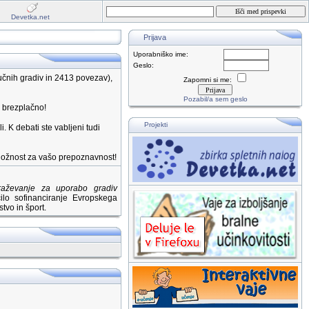
Devetka.net
Prijava
Uporabniško ime:
Geslo:
čnih gradiv in 2413 povezav),
Zapomni si me:
Pozabil/a sem geslo
e brezplačno!
Projekti
i. K debati ste vabljeni tudi
riložnost za vašo prepoznavnost!
braževanje za uporabo gradiv
lo sofinanciranje Evropskega
tvo in šport.