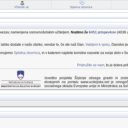
Včlanite se
Spletna zbornica
 povezav, namenjena osnovnošolskim učiteljem.
Nudimo že
6451 prispevkov
(4038 u
a lahko dodate v našo zbirko, vendar le, če ste naš član.
Vabljeni k vpisu
, članstvo j
imenujemo
Spletna zbornica
, in v katerem najdete koristne nasvete za svoje delo v šol
Pridružite se nam
, to je dobra p
Izvedbo projekta
Širjenje obsega gradiv in izo
dostopnih na portalu www.uciteljska.net
je omogoči
socialnega sklada Evropske unije in Ministrstva za šols