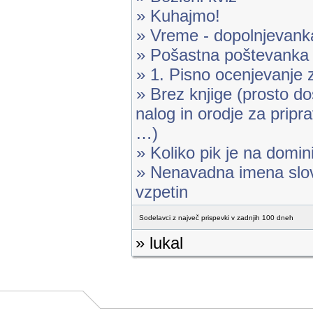
» Kuhajmo!
» Vreme - dopolnjevank
» Pošastna poštevanka
» 1. Pisno ocenjevanje 
» Brez knjige (prosto d
nalog in orodje za pripr
…)
» Koliko pik je na domin
» Nenavadna imena slov
vzpetin
Sodelavci z največ prispevki v zadnjih 100 dneh
» lukal