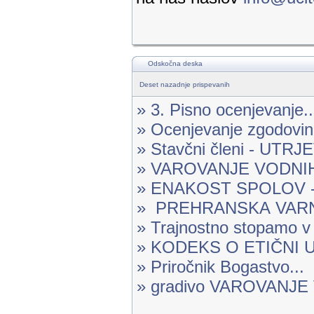
Odskočna deska
Deset nazadnje prispevanih
» 3. Pisno ocenjevanje..
» Ocenjevanje zgodovine
» Stavčni členi - UTR
» VAROVANJE VODNIH 
» ENAKOST SPOLOV -.
» PREHRANSKA VARN
» Trajnostno stopamo v 
» KODEKS O ETIČNI U
» Priročnik Bogastvo...
» gradivo VAROVANJ