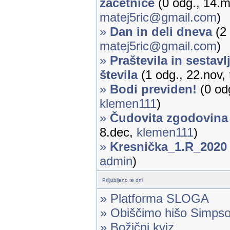
začetnice
(0 odg., 14.m
matej5ric@gmail.com
)
»
Dan in deli dneva
(2 
matej5ric@gmail.com
)
»
Praštevila in sestavl
števila
(1 odg., 22.nov,
»
Bodi previden!
(0 odg
klemen111
)
»
Čudovita zgodovina
8.dec,
klemen111
)
»
Kresnička_1.R_2020
admin
)
Priljubljeno te dni
» Platforma SLOGA
» Obiščimo hišo Simps
» Božični kviz