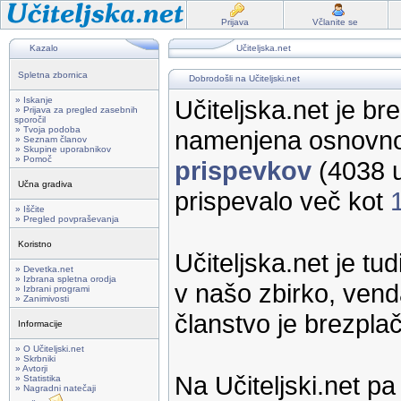
Prijava
Včlanite se
Kazalo
Učiteljska.net
Spletna zbornica
Dobrodošli na Učiteljski.net
» Iskanje
Učiteljska.net je br
» Prijava za pregled zasebnih
sporočil
» Tvoja podoba
namenjena osnovno
» Seznam članov
» Skupine uporabnikov
» Pomoč
prispevkov
(4038 u
Učna gradiva
prispevalo več kot
» Iščite
» Pregled povpraševanja
Koristno
Učiteljska.net je tu
» Devetka.net
» Izbrana spletna orodja
v našo zbirko, vend
» Izbrani programi
» Zanimivosti
članstvo je brezpla
Informacije
» O Učiteljski.net
» Skrbniki
» Avtorji
Na Učiteljski.net p
» Statistika
» Nagradni natečaji