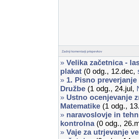
Zadnji komentarji prispevkov
»
Velika začetnica - la
plakat
(0 odg., 12.dec,
»
1. Pisno preverjanje
Družbe
(1 odg., 24.jul,
»
Ustno ocenjevanje z
Matematike
(1 odg., 13
»
naravoslovje in tehni
kontrolna
(0 odg., 26.
»
Vaje za utrjevanje ve