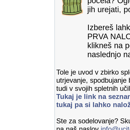
počela? Ogle
jih urejati,
Izbereš lahk
PRVA NALOGA
klikneš na 
naslednjo na
Tole je uvod v zbirko sp
utrjevanje, spodbujanje
tudi v svojih spletnih uči
Tukaj je link na sezna
tukaj pa si lahko nalo
Ste za sodelovanje? Sku
na naš naslov
info@ucit