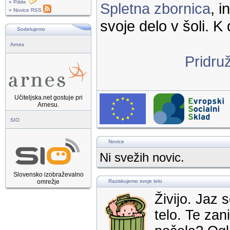
» Pišite
Spletna zbornica
, 
» Novice RSS
svoje delo v šoli. K 
Sodelujemo
Arnes
Pridru
Učiteljska.net gostuje pri
Arnesu.
SIO
Novice
Ni svežih novic.
Slovensko izobraževalno
omrežje
Raziskujemo svoje telo
Živijo. Jaz
telo. Te za