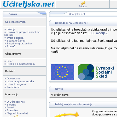
Prijava
Kazalo
Učiteljska.net
Spletna zbornica
Dobrodošli na Učiteljski.net
» Iskanje
Učiteljska.net je brezplačna zbirka gradiv in
» Prijava za pregled zasebnih
ki jih je prispevalo več kot
1000 avtorjev
.
sporočil
» Tvoja podoba
Učiteljska.net je tudi menjalnica. Svoja gradiv
» Seznam članov
» Skupine uporabnikov
» Pomoč
Na Učiteljski.net pa imamo tudi forum, ki ga 
starši!
Učna gradiva
» Iščite
» Pregled povpraševanja
Koristno
» Devetka.net
» Izbrana spletna orodja
» Izbrani programi
» Zanimivosti
Novice
Informacije
Ni svežih novic.
» O Učiteljski.net
Izdelaj svoj video, sliko namizja ...
» Skrbniki
» Avtorji
» Statistika
Program za snemanje 
» Nagradni natečaji
video posnetke s sv