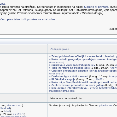
vna.
čke lahko shranite na strežniku Screencasta in jih ponudite na ogled.
Oglejte si primere.
(Stis
 napotkov za Hot Potatoes, Iskanje gradiv na Uciteljski.net, Ustvarimo novo geslo, Vpis opomb
vljanje gradiv, Privatno sporočilo v forumu, Kako urejamo tabelo v Wordu in drugo.)
čen, prav tako tudi prostor na strežniku.
(sobo
Zadnji pogovori
»
Zakaj pri določeni učiteljici vsako šolsko leto kdo 
»
Kako učitelji geografije uporabljajo umetno intelig
Anonymous
)
»
razprava o vlogi začetnih učiteljev
(0 odg., 22.jan,
A
»
Tisk literature na stroške šole
(1 odg., 19.jan,
Anon
»
Uporaba enostavnih spletnih iger za krepitev spomi
Anonymous
)
»
Družabne igre v šoli v naravi
(3 odg., 16.sep,
Anony
»
IP Okoljska vzgoja
(0 odg., 7.sep,
Urla82
)
»
Kako mi je DeepSeekAI rešil dan (in pripravil delovn
»
Zaokroževanje procentov pri pisni nalogi
(3 odg., 20
»
Izdelovanje interaktivnih vaj - VROČI KROMPIRČEK
matej5ric@gmail.com
)
Morda vas bo zanimalo še
2.dec,
simonazoran
)
Storitev je na voljo le prijavljenim članom,
prijavite se
. Če
NinaLed
)
jun,
lukal
)
g., 26.mar,
ales1979
)
,
matej5ric@gmail.com
)