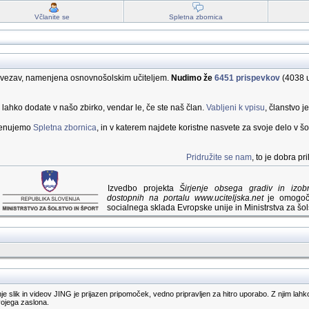
Včlanite se
Spletna zbornica
 povezav, namenjena osnovnošolskim učiteljem.
Nudimo že
6451 prispevkov
(4038 u
a lahko dodate v našo zbirko, vendar le, če ste naš član.
Vabljeni k vpisu
, članstvo j
imenujemo
Spletna zbornica
, in v katerem najdete koristne nasvete za svoje delo v šol
Pridružite se nam
, to je dobra p
Izvedbo projekta
Širjenje obsega gradiv in izo
dostopnih na portalu www.uciteljska.net
je omogoči
socialnega sklada Evropske unije in Ministrstva za šols
slik in videov JING je prijazen pripomoček, vedno pripravljen za hitro uporabo. Z njim lahko 
ojega zaslona.