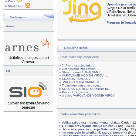
» Pišite
Uporaba je enosta
» Novice RSS
Svoje slike ali film
v PaintNet-u, Nekaj
Uciteljsko.net, Obja
Sodelujemo
Program je brezpla
Arnes
Odskočna deska
Deset nazadnje prispevanih
Učiteljska.net gostuje pri
Arnesu.
» 3. Pisno ocenjevanje...
» Ocenjevanje zgodovine -...
SIO
» Stavčni členi - UTRJEVANJE
» VAROVANJE VODNIH VIROV -...
» ENAKOST SPOLOV -...
» PREHRANSKA VARNOST...
» Trajnostno stopamo v svet...
» KODEKS O ETIČNI UPORABI IN...
» Priročnik Bogastvo...
» gradivo VAROVANJE VODNIH VIROV
Slovensko izobraževalno
omrežje
Zadnji komentarji prispevkov
»
Velika začetnica - lastna imena - plakat
(0 odg., 1
»
1. Pisno preverjanje znanja Družbe
(1 odg., 24.jul,
»
Ustno ocenjevanje znanja Matematike
(1 odg., 13.
»
naravoslovje in tehnika, 5. razred, kontrolna
(0 od
»
Vaje za utrjevanje velike začetnice
(0 odg., 14.mar