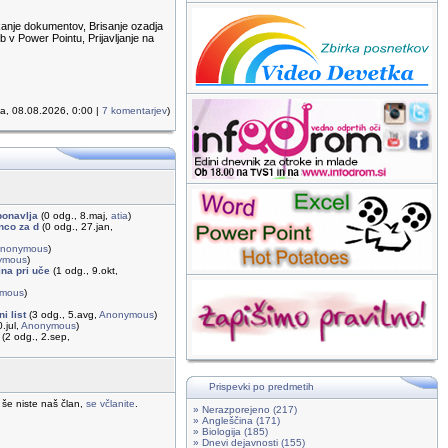
kanje dokumentov, Brisanje ozadja
 v Power Pointu, Prijavljanje na
ta, 08.08.2026, 0:00 |
7 komentarjev
)
ponavlja
(0 odg., 8.maj,
atia
)
enco za d
(0 odg., 27.jan,
nonymous
)
ymous
)
na pri uče
(1 odg., 9.okt,
mous
)
i list
(3 odg., 5.avg,
Anonymous
)
.jul,
Anonymous
)
(2 odg., 2.sep,
Prispevki po predmetih
 še niste naš član,
se včlanite
.
» Nerazporejeno (217)
» Angleščina (171)
» Biologija (185)
» Dnevi dejavnosti (155)