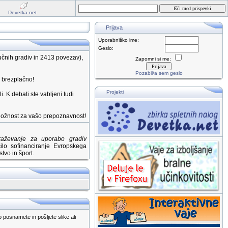
Devetka.net
Prijava
Uporabniško ime:
Geslo:
čnih gradiv in 2413 povezav),
Zapomni si me:
Pozabil/a sem geslo
e brezplačno!
Projekti
i. K debati ste vabljeni tudi
riložnost za vašo prepoznavnost!
braževanje za uporabo gradiv
lo sofinanciranje Evropskega
tvo in šport.
posnamete in pošljete slike ali