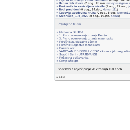
»
Dan in deli dneva
(2 odg., 13.mar,
matej5ric@gmail
»
Praštevila in sestavljena števila
(1 odg., 22.nov,
t
»
Bodi previden!
(0 odg., 14.dec,
klemen111
)
»
Čudovita zgodovina kruha
(0 odg., 8.dec,
klemen11
»
Kresnička_1.R_2020
(0 odg., 19.jan,
admin
)
Priljubljeno te dni
» Platforma SLOGA
» 1. Pisno ocenjevanje znanja Kemije
» 3. Pisno ocenjevanje znanja matematike
» Priročnik za globalno učenje
» Priročnik Bogastvo raznolikosti
» Božični kviz
» VAROVANJE VODNIH VIROV - Promocijsko e-gradiv
» Stavčni členi - UTRJEVANJE
» Pošastna poštevanka
» Škofjeloški grb
Sodelavci z največ prispevki v zadnjih 100 dneh
» lukal