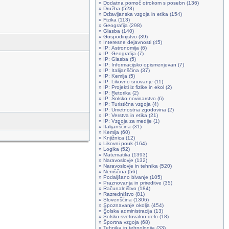
» Dodatna pomoč otrokom s posebn (136)
» Družba (528)
» Državljanska vzgoja in etika (154)
» Fizika (113)
» Geografija (298)
» Glasba (140)
» Gospodinjstvo (39)
» Interesne dejavnosti (45)
» IP: Astronomija (6)
» IP: Geografija (7)
» IP: Glasba (5)
» IP: Informacijsko opismenjevan (7)
» IP: Italijanščina (37)
» IP: Kemija (5)
» IP: Likovno snovanje (11)
» IP: Projekti iz fizike in ekol (2)
» IP: Retorika (2)
» IP: Šolsko novinarstvo (6)
» IP: Turistična vzgoja (4)
» IP: Umetnostna zgodovina (2)
» IP: Verstva in etika (21)
» IP: Vzgoja za medije (1)
» Italijanščina (31)
» Kemija (60)
» Knjižnica (12)
» Likovni pouk (164)
» Logika (52)
» Matematika (1393)
» Naravoslovje (132)
» Naravoslovje in tehnika (520)
» Nemščina (56)
» Podaljšano bivanje (105)
» Praznovanja in prireditve (35)
» Računalništvo (184)
» Razredništvo (81)
» Slovenščina (1306)
» Spoznavanje okolja (454)
» Šolska administracija (13)
» Šolsko svetovalno delo (18)
» Športna vzgoja (68)
» Tehnika in tehnologija (33)