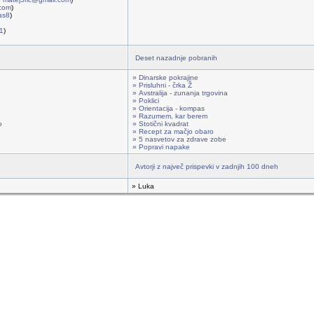
.com
)
jas8
)
1
)
Deset nazadnje pobranih
» Dinarske pokrajine
» Prisluhni - črka Ž
» Avstralija - zunanja trgovina
» Poklici
» Orientacija - kompas
» Razumem, kar berem
o
» Stotični kvadrat
» Recept za mačjo obaro
» 5 nasvetov za zdrave zobe
» Popravi napake
Avtorji z največ prispevki v zadnjih 100 dneh
» Luka