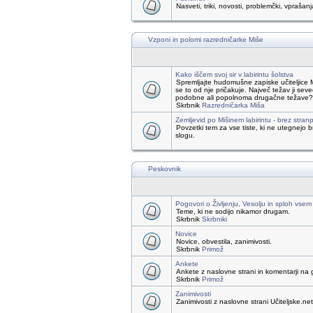
Nasveti, triki, novosti, problemčki, vprašanj
Vzponi in polomi razredničarke Miše
Kako iščem svoj sir v labirintu šolstva
Spremljajte hudomušne zapiske učiteljice 
se to od nje pričakuje. Največ težav ji seve
podobne ali popolnoma drugačne težave? Če s
Skrbnik
Razredničarka Miša
Zemljevid po Mišinem labirintu - brez stranp
Povzetki tem za vse tiste, ki ne utegnejo
slogu.
Peskovnik
Pogovori o Življenju, Vesolju in sploh vsem
Teme, ki ne sodijo nikamor drugam.
Skrbnik
Skrbniki
Novice
Novice, obvestila, zanimivosti.
Skrbnik
Primož
Ankete
Ankete z naslovne strani in komentarji na 
Skrbnik
Primož
Zanimivosti
Zanimivosti z naslovne strani Učiteljske.net