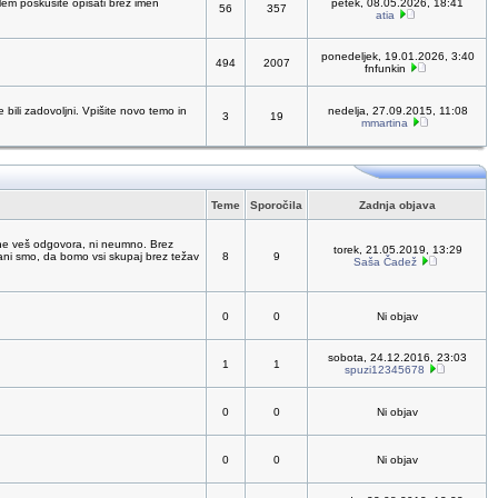
oblem poskusite opisati brez imen
petek, 08.05.2026, 18:41
56
357
atia
ponedeljek, 19.01.2026, 3:40
494
2007
fnfunkin
bili zadovoljni. Vpišite novo temo in
nedelja, 27.09.2015, 11:08
3
19
mmartina
Teme
Sporočila
Zadnja objava
ne veš odgovora, ni neumno. Brez
torek, 21.05.2019, 13:29
čani smo, da bomo vsi skupaj brez težav
8
9
Saša Čadež
0
0
Ni objav
sobota, 24.12.2016, 23:03
1
1
spuzi12345678
0
0
Ni objav
0
0
Ni objav