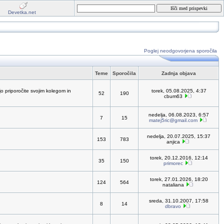
Devetka.net
Poglej neodgovorjena sporočila
Teme
Sporočila
Zadnja objava
jo priporočite svojim kolegom in
torek, 05.08.2025, 4:37
52
190
cbum63
nedelja, 06.08.2023, 6:57
7
15
matej5ric@gmail.com
nedelja, 20.07.2025, 15:37
153
783
anjica
torek, 20.12.2016, 12:14
35
150
primorec
torek, 27.01.2026, 18:20
124
564
nataliana
sreda, 31.10.2007, 17:58
8
14
dbravo