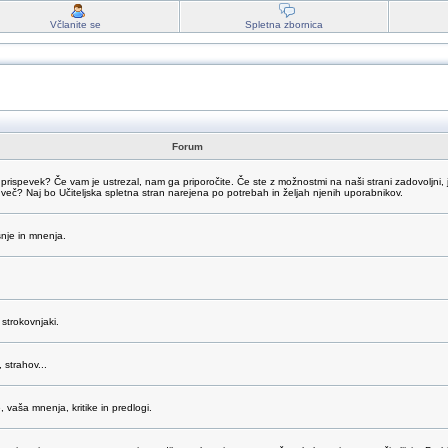
Včlanite se
Spletna zbornica
Forum
 prispevek? Če vam je ustrezal, nam ga priporočite. Če ste z možnostmi na naši strani zadovoljni, 
dveč? Naj bo Učiteljska spletna stran narejena po potrebah in željah njenih uporabnikov.
šnje in mnenja.
strokovnjaki.
 strahov...
vaša mnenja, kritike in predlogi.