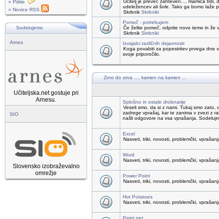
Učitelj je preveč zahteven..., mamica trdi, 
» Pišite
udeležencev ali šole. Tako ga bomo laže pr
» Novice RSS
Skrbnik
Skrbniki
Pomoč - potrebujem
Sodelujemo
Če želite pomoč, odprite novo temo in že v
Skrbnik
Skrbniki
Arnes
Izvajalci različnih dejavnosti
Koga povabiti za popestritev prvega dne v 
svoje priporočilo.
Zrno do zrna ..., kamen na kamen ...
Učiteljska.net gostuje pri
Arnesu.
Splošno in ostale drobnarije
Veseli smo, da si z nami. Tukaj smo zat
zadrege vprašaj, kar te zanima v zvezi z r
SIO
našli odgovore na vsa vprašanja. Sodeluj
Excel
Nasveti, triki, novosti, problemčki, vprašanj
Word
Nasveti, triki, novosti, problemčki, vprašanj
Slovensko izobraževalno
omrežje
Power Point
Nasveti, triki, novosti, problemčki, vprašanj
Hot Potatoes
Nasveti, triki, novosti, problemčki, vprašanj
Paint.net