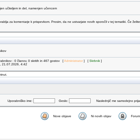
njen učiteljem in del, namenjen učencem
orablja za komentarje k prispevkom. Prosim, da ne ustvarjate novih sporočil v tej tematiki. Če želite
nikov
abnikov : 0 članov, 0 skritih in 467 gostov [
Administrator
] [
Skrbnik
]
k, 21.07.2026, 4:42
minut.
Uporabniško ime:
Geslo:
Naslednjič me samodejno prijav
Nove objave
Ni novih objav
Forum 