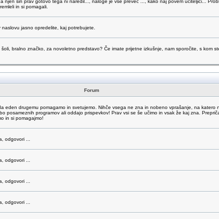
da njen sin prav gotovo tega ni naredil..., naloge je vse preveč ..., kako naj povem učiteljici... Pr
emleli in si pomagali.
 naslovu jasno opredelite, kaj potrebujete.
šoli, bralno značko, za novoletno predstavo? Če imate prijetne izkušnje, nam sporočite, s kom ste 
Forum
o, da eden drugemu pomagamo in svetujemo. Nihče vsega ne zna in nobeno vprašanje, na katero 
abo posameznih programov ali oddajo prispevkov! Prav vsi se še učimo in vsak že kaj zna. Prepri
mo in si pomagajmo!
a, odgovori ...
a, odgovori ...
a, odgovori ...
a, odgovori ...