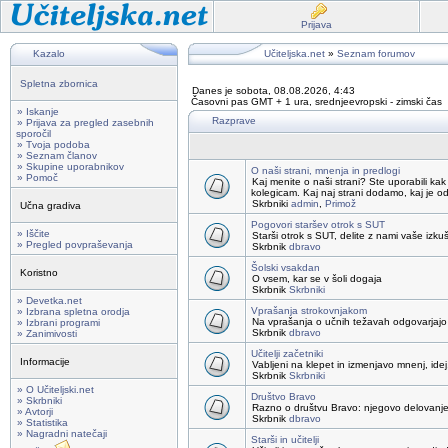
Prijava
Kazalo
Učiteljska.net
»
Seznam forumov
Spletna zbornica
Danes je sobota, 08.08.2026, 4:43
Časovni pas GMT + 1 ura, srednjeevropski - zimski čas
» Iskanje
Razprave
» Prijava za pregled zasebnih
sporočil
» Tvoja podoba
» Seznam članov
» Skupine uporabnikov
O naši strani, mnenja in predlogi
» Pomoč
Kaj menite o naši strani? Ste uporabili kak
kolegicam. Kaj naj strani dodamo, kaj je o
Skrbniki
admin
,
Primož
Učna gradiva
Pogovori staršev otrok s SUT
» Iščite
Starši otrok s SUT, delite z nami vaše izku
» Pregled povpraševanja
Skrbnik
dbravo
Šolski vsakdan
Koristno
O vsem, kar se v šoli dogaja
Skrbnik
Skrbniki
» Devetka.net
Vprašanja strokovnjakom
» Izbrana spletna orodja
Na vprašanja o učnih težavah odgovarjajo 
» Izbrani programi
Skrbnik
dbravo
» Zanimivosti
Učitelji začetniki
Informacije
Vabljeni na klepet in izmenjavo mnenj, idej,
Skrbnik
Skrbniki
» O Učiteljski.net
Društvo Bravo
» Skrbniki
Razno o društvu Bravo: njegovo delovanje, 
» Avtorji
Skrbnik
dbravo
» Statistika
» Nagradni natečaji
Starši in učitelji