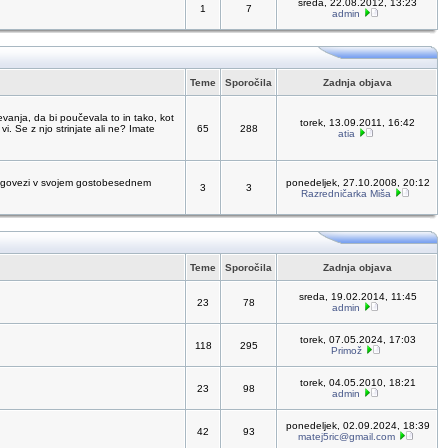
sreda, 22.08.2012, 13:23
1
7
admin
Teme
Sporočila
Zadnja objava
vanja, da bi poučevala to in tako, kot
torek, 13.09.2011, 16:42
vi. Se z njo strinjate ali ne? Imate
65
288
atia
 dolgovezi v svojem gostobesednem
ponedeljek, 27.10.2008, 20:12
3
3
Razredničarka Miša
Teme
Sporočila
Zadnja objava
sreda, 19.02.2014, 11:45
23
78
admin
torek, 07.05.2024, 17:03
118
295
Primož
torek, 04.05.2010, 18:21
23
98
admin
ponedeljek, 02.09.2024, 18:39
42
93
matej5ric@gmail.com