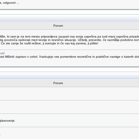
a, odgovori ...
Forum
Miše, ki vam je na tem mestu pripravljena zaupati vsa svoja uspešna pa tudi manj uspešna prizade
da povzroča razkorak med teorijo in resnično situacijo. Učitelji, preverite, če razmišlja podobno kot 
te zanje že našli rešitve, ji svetujte in če vas kaj zanima, ji pišite!
oti!
 brati Mišinih zapisov v celoti. Vsebujejo vse pomembne teoretične in praktične namige o katerih
Forum
glasovanje.
.