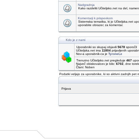
Nadgradnja
Kako razdeliti Učiteljsko.net na del, name
Komentarji k prispevkom
Sistemska tematika, ki jo Učiteljska.net up
uporabite obrazec za komentar.
Kdo je z nami
Uporabniki so skupaj objavili
5678
sporočil
Učiteljska.net ima
11804
prijavljenih uporab
Nov-a uporabnik-ca je
TyroneLe
Trenutno Učiteljsko.net pregleduje
467
upor
Največ obiskovalcev je bilo:
6702
, dne tore
Člani: Noben
Podatki veljajo za uporabnike, ki so aktivni zadnjih pet 
Prijava