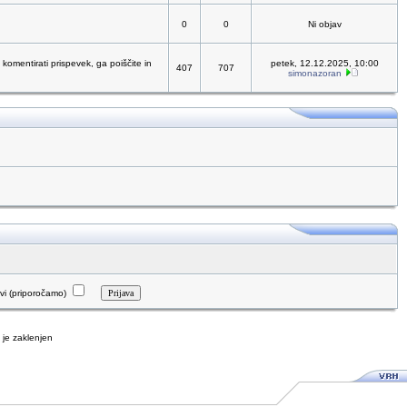
0
0
Ni objav
 komentirati prispevek, ga poiščite in
petek, 12.12.2025, 10:00
407
707
simonazoran
i (priporočamo)
je zaklenjen