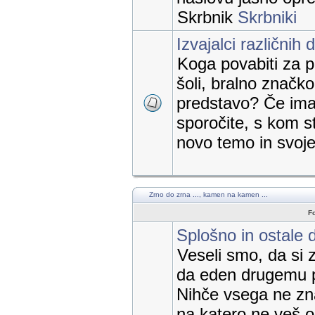
Skrbnik
Skrbniki
Izvajalci različnih 
Koga povabiti za p
šoli, bralno značk
predstavo? Če imat
sporočite, s kom st
novo temo in svoje 
Zrno do zrna ..., kamen na kamen ...
F
Splošno in ostale 
Veseli smo, da si 
da eden drugemu 
Nihče vsega ne zn
na katero ne veš 