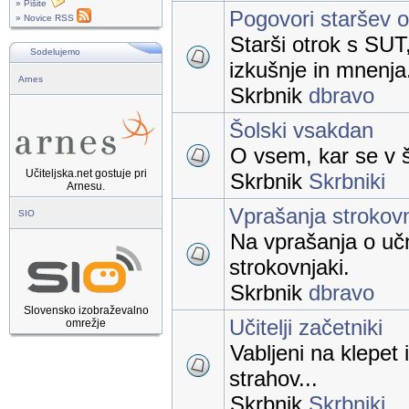
» Pišite
Pogovori staršev 
» Novice RSS
Starši otrok s SUT
Sodelujemo
izkušnje in mnenja
Arnes
Skrbnik
dbravo
Šolski vsakdan
O vsem, kar se v š
Učiteljska.net gostuje pri
Skrbnik
Skrbniki
Arnesu.
Vprašanja strokov
SIO
Na vprašanja o uč
strokovnjaki.
Skrbnik
dbravo
Slovensko izobraževalno
Učitelji začetniki
omrežje
Vabljeni na klepet 
strahov...
Skrbnik
Skrbniki