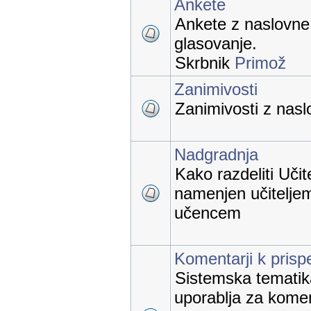
Ankete
Ankete z naslovne 
glasovanje.
Skrbnik
Primož
Zanimivosti
Zanimivosti z naslo
Nadgradnja
Kako razdeliti Učit
namenjen učiteljem
učencem
Komentarji k pris
Sistemska tematika,
uporablja za kome