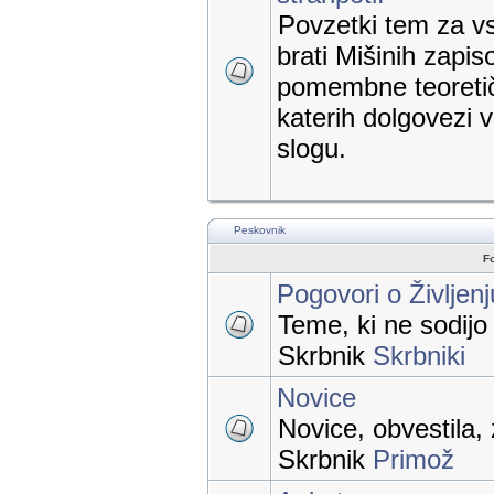
Povzetki tem za vs
brati Mišinih zapis
pomembne teoretič
katerih dolgovezi
slogu.
Peskovnik
F
Pogovori o Življen
Teme, ki ne sodij
Skrbnik
Skrbniki
Novice
Novice, obvestila, 
Skrbnik
Primož