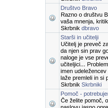
Društvo Bravo
Razno o društvu B
vaša mnenja, kritik
Skrbnik
dbravo
Starši in učitelji
Učitelj je preveč z
da njen sin prav go
naloge je vse prev
učiteljici... Proble
imen udeležencev 
laže premleli in si
Skrbnik
Skrbniki
Pomoč - potrebuj
Če želite pomoč, o
naslovu jasno opred