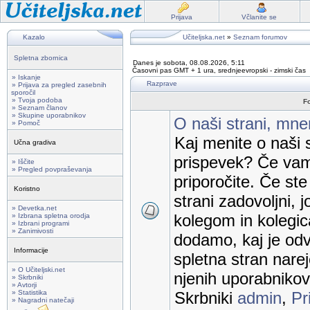
Prijava
Včlanite se
Kazalo
Učiteljska.net
»
Seznam forumov
Spletna zbornica
Danes je sobota, 08.08.2026, 5:11
Časovni pas GMT + 1 ura, srednjeevropski - zimski čas
» Iskanje
Razprave
» Prijava za pregled zasebnih
sporočil
» Tvoja podoba
F
» Seznam članov
» Skupine uporabnikov
O naši strani, mnen
» Pomoč
Kaj menite o naši s
Učna gradiva
prispevek? Če vam
» Iščite
» Pregled povpraševanja
priporočite. Če st
Koristno
strani zadovoljni, j
» Devetka.net
kolegom in kolegic
» Izbrana spletna orodja
» Izbrani programi
» Zanimivosti
dodamo, kaj je odv
Informacije
spletna stran nare
» O Učiteljski.net
njenih uporabnikov
» Skrbniki
» Avtorji
» Statistika
Skrbniki
admin
,
Pr
» Nagradni natečaji