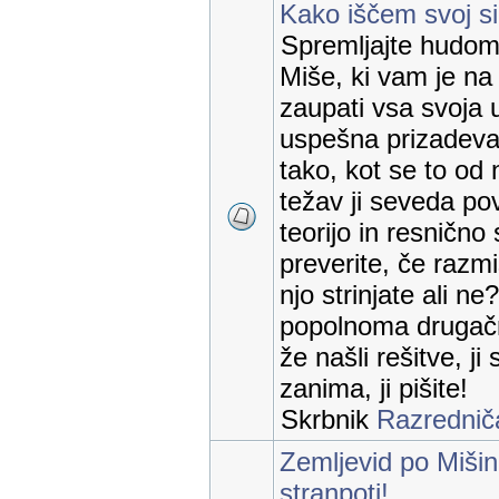
Kako iščem svoj sir
Spremljajte hudomu
Miše, ki vam je na
zaupati vsa svoja 
uspešna prizadevan
tako, kot se to od 
težav ji seveda p
teorijo in resnično s
preverite, če razmi
njo strinjate ali n
popolnoma drugačn
že našli rešitve, ji
zanima, ji pišite!
Skrbnik
Razrednič
Zemljevid po Mišin
stranpoti!