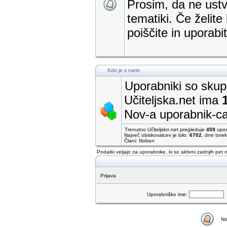
Prosim, da ne ustva
tematiki. Če želite
poiščite in uporab
Kdo je z nami
Uporabniki so skupa
Učiteljska.net ima
Nov-a uporabnik-c
Trenutno Učiteljsko.net pregleduje
459
upor
Največ obiskovalcev je bilo:
6702
, dne tore
Člani: Noben
Podatki veljajo za uporabnike, ki so aktivni zadnjih pet 
Prijava
Uporabniško ime:
No